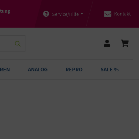
atung
Kontakt
Service/Hilfe
OREN
ANALOG
REPRO
SALE %