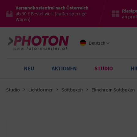
Versandkostenfrei nach Österreich
Riesig
ab 90 € Bestellwert (außer sperrige
an pro
Waren)
Deutsch
NEU
AKTIONEN
STUDIO
H
Studio
Lichtformer
Softboxen
Elinchrom Softboxen
Bildergalerie überspringen