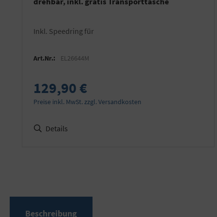
drehbar, inkl. gratis Transporttasche
inkl. Speedring für
Art.Nr.:
EL26644M
129,90 €
Preise inkl. MwSt. zzgl. Versandkosten
Details
Beschreibung