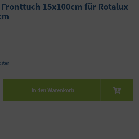
 Fronttuch 15x100cm für Rotalux
0cm
osten
 den gewünschten Wert ein oder benutze die S
In den Warenkorb