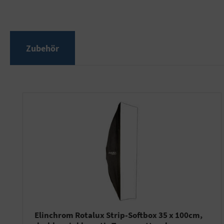
Zubehör
Produktgalerie überspringen
Elinchrom Rotalux Strip-Softbox 35 x 100cm,