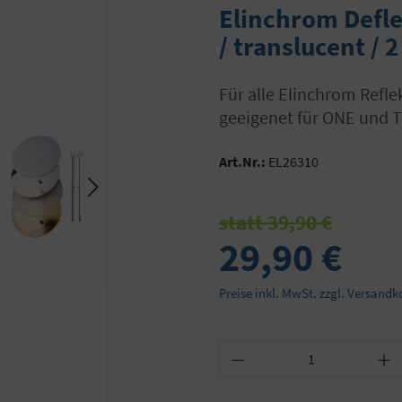
Elinchrom Deflek
/ translucent / 
für alle Elinchrom Reflektoren und Softboxen, Durchmesser 14,5cm, nicht
geeigenet für ONE und 
Art.Nr.:
EL26310
statt 39,90 €
29,90 €
Preise inkl. MwSt. zzgl. Versandk
Produkt Anzahl: Gib