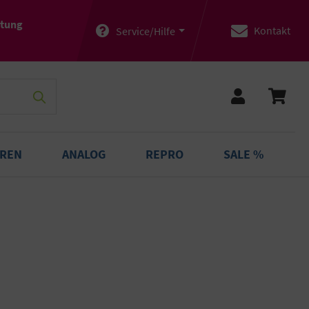
atung
Kontakt
Service/Hilfe
OREN
ANALOG
REPRO
SALE %