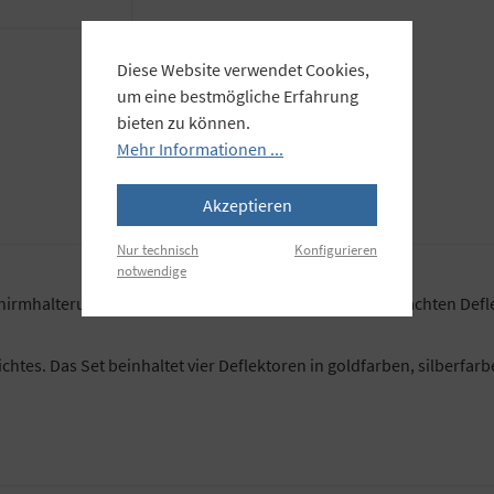
Diese Website verwendet Cookies,
um eine bestmögliche Erfahrung
bieten zu können.
Mehr Informationen ...
Akzeptieren
Nur technisch
Konfigurieren
notwendige
Schirmhalterung, die, die Verwendung von zentral angebrachten Defl
htes. Das Set beinhaltet vier Deflektoren in goldfarben, silberfarb