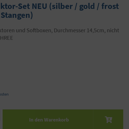
tor-Set NEU (silber / gold / frost
2 Stangen)
THREE
osten
 den gewünschten Wert ein oder benutze die S
In den Warenkorb