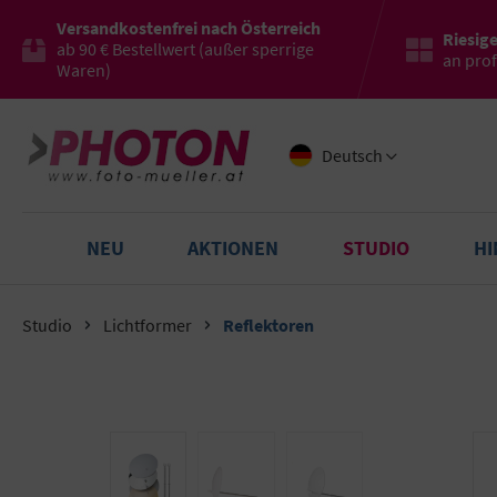
Versandkostenfrei nach Österreich
Riesig
ab 90 € Bestellwert (außer sperrige
an pro
Waren)
Deutsch
NEU
AKTIONEN
STUDIO
H
Studio
Lichtformer
Reflektoren
Bildergalerie überspringen