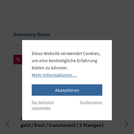
Produktgalerie überspringen
Accessory Items
Diese Website verwendet Cookies,
Rabatt
%
um eine bestmögliche Erfahrung
bieten zu können.
Mehr Informationen ...
Akzeptieren
Nur technisch
Konfigurieren
notwendige
Elinchrom Deflektor-Set NEU (silber /
gold / frost / translucent / 2 Stangen)