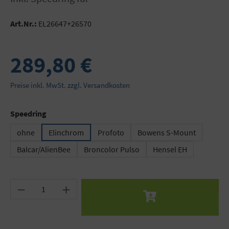
Art.Nr.:
EL26647+26570
289,80 €
Preise inkl. MwSt. zzgl. Versandkosten
auswählen
Speedring
ohne
Elinchrom
Profoto
Bowens S-Mount
Balcar/AlienBee
Broncolor Pulso
Hensel EH
Produkt Anzahl: Gib den gewünschten Wert ein 