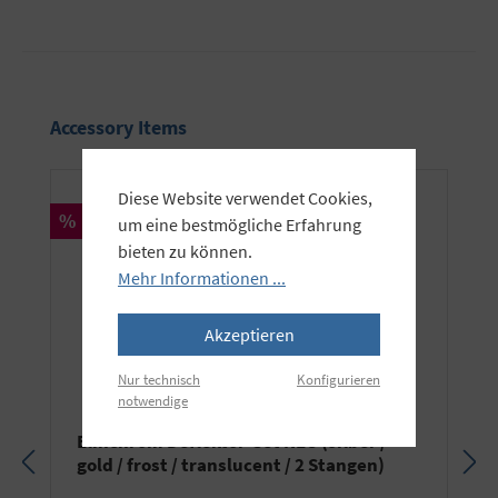
Produktgalerie überspringen
Accessory Items
Diese Website verwendet Cookies,
Rabatt
%
um eine bestmögliche Erfahrung
bieten zu können.
Mehr Informationen ...
Akzeptieren
Nur technisch
Konfigurieren
notwendige
Elinchrom Deflektor-Set NEU (silber /
gold / frost / translucent / 2 Stangen)