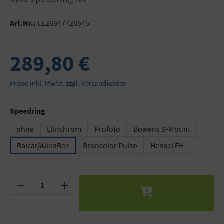
Art.Nr.:
EL26647+26545
289,80 €
Preise inkl. MwSt. zzgl. Versandkosten
auswählen
Speedring
ohne
Elinchrom
Profoto
Bowens S-Mount
Balcar/AlienBee
Broncolor Pulso
Hensel EH
Produkt Anzahl: Gib den gewünschten Wert ein 