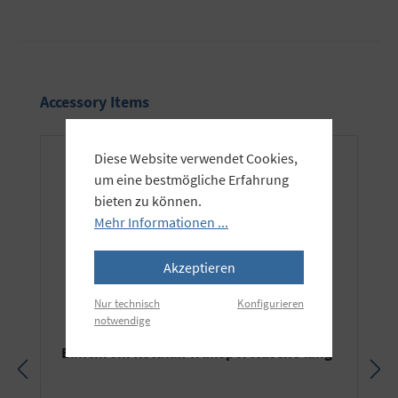
Produktgalerie überspringen
Accessory Items
Diese Website verwendet Cookies,
um eine bestmögliche Erfahrung
bieten zu können.
Mehr Informationen ...
Akzeptieren
Nur technisch
Konfigurieren
notwendige
Elinchrom Rotalux Transporttasche lang