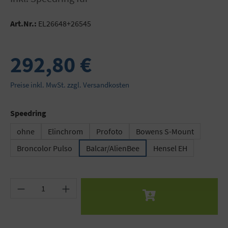
Art.Nr.:
EL26648+26545
292,80 €
Preise inkl. MwSt. zzgl. Versandkosten
auswählen
Speedring
ohne
Elinchrom
Profoto
Bowens S-Mount
Broncolor Pulso
Balcar/AlienBee
Hensel EH
Produkt Anzahl: Gib den gewünschten Wert ein 