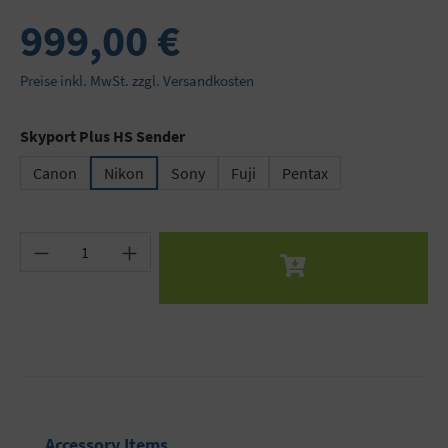
999,00 €
Preise inkl. MwSt. zzgl. Versandkosten
auswählen
Skyport Plus HS Sender
Canon
Nikon
Sony
Fuji
Pentax
Produkt Anzahl: Gib den gewünschten Wert ein 
Produktgalerie überspringen
Accessory Items