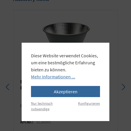
Diese Website verwendet Cookies,
um eine bestmögliche Erfahrung
bieten zu können.
Mehr Informationen ...
Elinchrom OCF Hyper Performance
Reflektor
Akzeptieren
Nur technisch
Konfigurieren
Passend für Elinchrom und Profoto® OCF.
notwendige
Art.Nr.:
EL26091