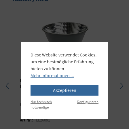
Diese Website verwendet Cookies,
um eine bestmögliche Erfahrung
bieten zu können.
Mehr Informationen ...
Elinchrom OCF Hyper Performance
Reflektor
Akzeptieren
Nur technisch
Konfigurieren
Passend für Elinchrom und Profoto® OCF.
notwendige
Art.Nr.:
EL26091