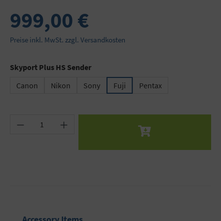
999,00 €
Preise inkl. MwSt. zzgl. Versandkosten
auswählen
Skyport Plus HS Sender
Canon
Nikon
Sony
Fuji
Pentax
Produkt Anzahl: Gib den gewünschten Wert ein 
Produktgalerie überspringen
Accessory Items