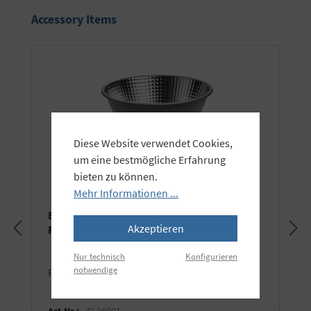
Produktgalerie überspringen
Accessory Items
Diese Website verwendet Cookies,
um eine bestmögliche Erfahrung
bieten zu können.
Mehr Informationen ...
Elinchrom OCF Hyper Performance
Akzeptieren
Reflektor
Nur technisch
Konfigurieren
notwendige
Passend für Elinchrom und Profoto® OCF.
Art.Nr.:
EL26091