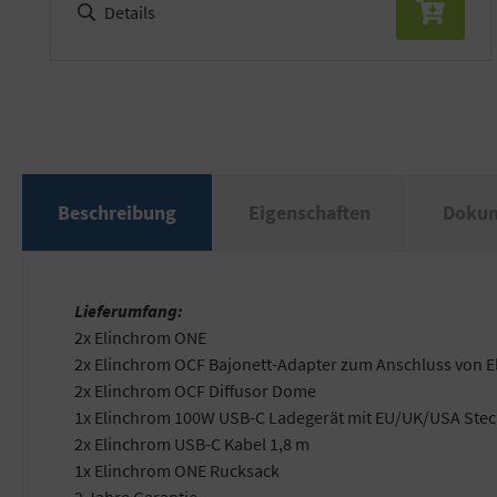
Details
Beschreibung
Eigenschaften
Doku
Lieferumfang:
2x Elinchrom ONE
2x Elinchrom OCF Bajonett-Adapter zum Anschluss von 
2x Elinchrom OCF Diffusor Dome
1x Elinchrom 100W USB-C Ladegerät mit EU/UK/USA Ste
2x Elinchrom USB-C Kabel 1,8 m
1x Elinchrom ONE Rucksack
2 Jahre Garantie