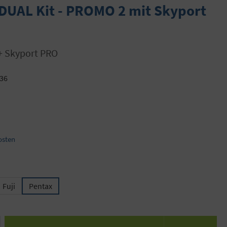
DUAL Kit - PROMO 2 mit Skyport
 + Skyport PRO
36
osten
ählen
Fuji
Pentax
 den gewünschten Wert ein oder benutze die S