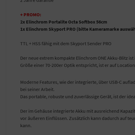
+ PROMO:
2x Elinchrom Portalite Octa Softbox 56cm
1x Elinchrom Skyport PRO (bitte Kameramarke auswä
TTL + HSS fähig mit dem Skyport Sender PRO
Der neue extrem kompakte Elinchrom ONE Akku-Blitz ist 
Größe einer 70-200er Optik entspricht, ist er auf Locatio
Moderne Features, wie der integrierte, über USB-C aufla
bei seiner Arbeit.
Das portable, robuste und zuverlässige Gerät, ist der ide
Der im Gehäuse integrierte Akku mit ausreichend Kapazitä
vor äußeren Einflüssen. Zusätzlich kann dadurch auf teu
kann.