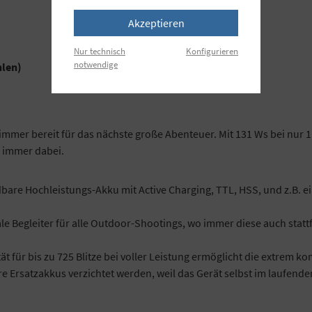
Akzeptieren
Nur technisch
Konfigurieren
notwendige
hlen)
immer bereit für das nächste große Abenteuer. Mit 131 Ws bei nur
n immer dabei.
dbare Hochleistungs-Akku mit Active Charging, TTL, HSS, und z.B. e
ale Begleiter für alle Outdoor-Shootings, wo immer diese auch statt
t für bis zu 725 Blitze bei voller Leistung ermöglicht die extrem 
re Ersatzakkus verzichtet werden, weil das Gerät selbst im laufen