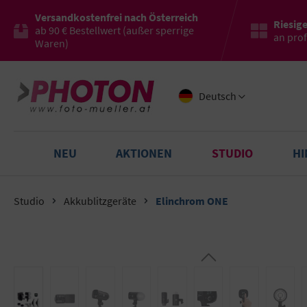
Versandkostenfrei nach Österreich
Riesig
ab 90 € Bestellwert (außer sperrige
an pro
Waren)
Deutsch
NEU
AKTIONEN
STUDIO
H
Studio
Akkublitzgeräte
Elinchrom ONE
Bildergalerie überspringen