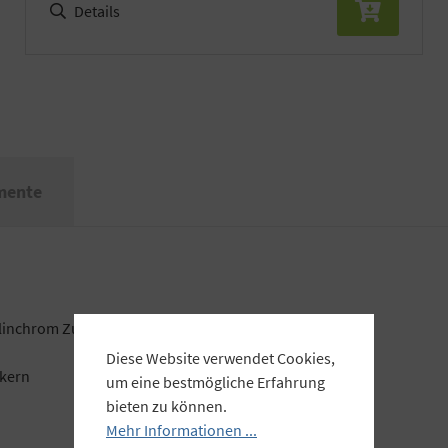
Details
mente
Elinchrom Zubehör mit dem normalen großen Bajonett
Diese Website verwendet Cookies,
ckern
um eine bestmögliche Erfahrung
bieten zu können.
Mehr Informationen ...