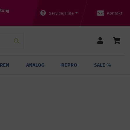
atung
Kontakt
Service/Hilfe
OREN
ANALOG
REPRO
SALE %