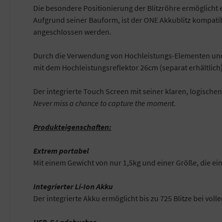
Die besondere Positionierung der Blitzröhre ermöglicht e
Aufgrund seiner Bauform, ist der ONE Akkublitz kompati
angeschlossen werden.
Durch die Verwendung von Hochleistungs-Elementen und d
mit dem Hochleistungsreflektor 26cm (separat erhältlich), 
Der integrierte Touch Screen mit seiner klaren, logische
Never miss a chance to capture the moment.
Produkteigenschaften:
Extrem portabel
Mit einem Gewicht von nur 1,5kg und einer Größe, die ei
Integrierter Li-Ion Akku
Der integrierte Akku ermöglicht bis zu 725 Blitze bei vol
USB-C Ladebuchse