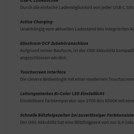
Durch die einfache Lademöglichkeit von jeder USB-C St
Active Charging
Unabhängig vom aktuellen Ladestand des integrierten Ak
Elinchrom OCF Zubehöranschluss
Aufgrund seiner Bauform, ist der ONE Akkublitz kompati
angeschlossen werden.
Touchscreen Interface
Die clevere Bedienlogik mit einer modernen Touchscreen 
Leitungsstarkes Bi-Color LED Einstelllicht
Einstellbare Farbtemperatur von 2700 tbis 6500K mit ein
Schnelle Blitzfolgezeiten bei zuverlässiger Farbkonsist
Der ONE Akkublitz hat eine Blitzfolgezeit von nur 0,9 S