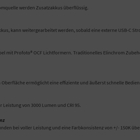
romquelle werden Zusatzakkus überflüssig.
kus, kann weitergearbeitet werden, sobald eine externe USB-C Str
bel mit Profoto® OCF Lichtformern. Traditionelles Elinchrom Zubeh
Oberfläche ermöglicht eine effiziente und äußerst schnelle Bedie
er Leistung von 3000 Lumen und CRI 95.
enz
ekunden bei voller Leistung und eine Farbkonsistenz von +/- 150K ü