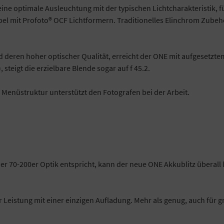
ine optimale Ausleuchtung mit der typischen Lichtcharakteristik, f
bel mit Profoto® OCF Lichtformern. Traditionelles Elinchrom Zubeh
eren hoher optischer Qualität, erreicht der ONE mit aufgesetztem
steigt die erzielbare Blende sogar auf f 45.2.
n Menüstruktur unterstützt den Fotografen bei der Arbeit.
ner 70-200er Optik entspricht, kann der neue ONE Akkublitz übera
ler Leistung mit einer einzigen Aufladung. Mehr als genug, auch für