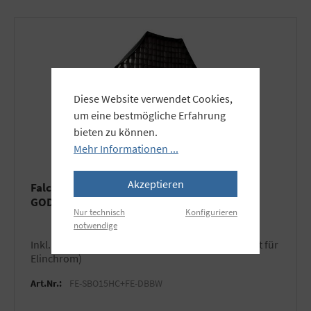
Diese Website verwendet Cookies,
um eine bestmögliche Erfahrung
bieten zu können.
Mehr Informationen ...
Akzeptieren
Falcon Eyes Softbox Octa 150cm für
GODOX/BOWENS, inkl. Wabengitter
Nur technisch
Konfigurieren
notwendige
inkl. Speedring für Bowens/Godox (nicht geeignet für
Elinchrom)
Art.Nr.:
FE-SBO15HC+FE-DBBW