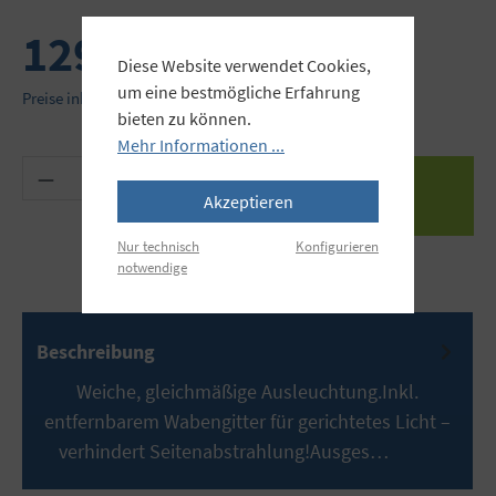
129,90 €
Diese Website verwendet Cookies,
um eine bestmögliche Erfahrung
Preise inkl. MwSt. zzgl. Versandkosten
bieten zu können.
Mehr Informationen ...
Produkt Anzahl: Gib den gewünschten Wert ein 
Akzeptieren
Nur technisch
Konfigurieren
notwendige
Beschreibung
Weiche, gleichmäßige Ausleuchtung.Inkl.
entfernbarem Wabengitter für gerichtetes Licht –
verhindert Seitenabstrahlung!Ausges…
Mehr