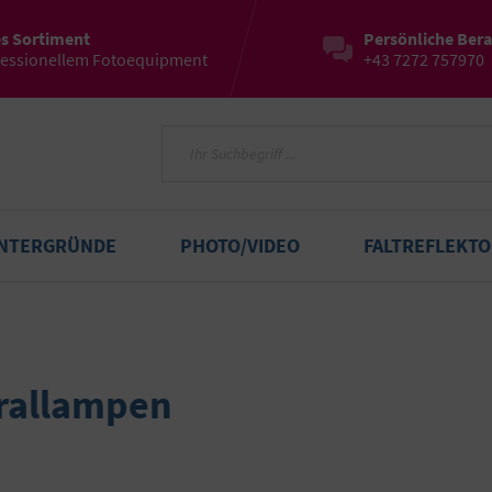
es Sortiment
Persönliche Ber
fessionellem Fotoequipment
+43 7272 757970
INTERGRÜNDE
PHOTO/VIDEO
FALTREFLEKT
irallampen