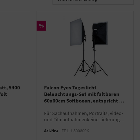
Rabatt
%
att, 5400
Falcon Eyes Tageslicht
Volt
Beleuchtungs-Set mit faltbaren
60x60cm Softboxen, entspricht 2 x
800W
für Sachaufnahmen, Portraits, Video-
und Filmaufnahmenkeine Lieferung
nach Deutschland
Art.Nr.:
FE-LH-800800K