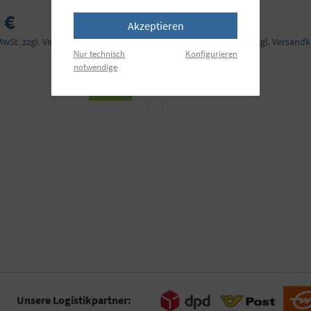
 €
44,90 €
Akzeptieren
 MwSt. zzgl. Versandkosten
Preise inkl. MwSt. zzgl. Versand
Nur technisch
Konfigurieren
notwendige
Details
Unsere Logistikpartner: