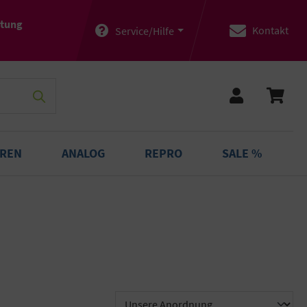
atung
Kontakt
Service/Hilfe
OREN
ANALOG
REPRO
SALE %