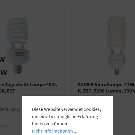
es Tageslicht Lampe 40W,
KAISER Spirallampe 70 W
0K, E27
K, E27, 5200 Lumen, 230 
richt 200W
Diese Website verwendet Cookies,
um eine bestmögliche Erfahrung
bieten zu können.
-ML-40
Art.Nr.:
K3115
Mehr Informationen ...