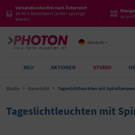
Versandkostenfrei nach Österreich
Riesig
ab 90 € Bestellwert (außer sperrige
an pro
Waren)
Deutsch
NEU
AKTIONEN
STUDIO
H
Studio
Dauerlicht
Tageslichtleuchten mit Spirallampen
Tageslichtleuchten mit Sp