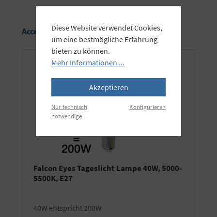
Diese Website verwendet Cookies,
Produktgalerie überspringen
Accessory Items
um eine bestmögliche Erfahrung
bieten zu können.
Mehr Informationen ...
Akzeptieren
Nur technisch
Konfigurieren
notwendige
Falcon Eyes Tageslicht Lampe 40W, 5000-
5500K, E27
40W entspricht 200W