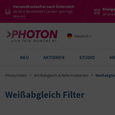
Versandkostenfrei nach Österreich
Riesig
ab 90 € Bestellwert (außer sperrige
an pro
Waren)
Deutsch
NEU
AKTIONEN
STUDIO
H
Photo/Video
Weißabgleich & Referenzkarten
Weißabglei
Weißabgleich Filter