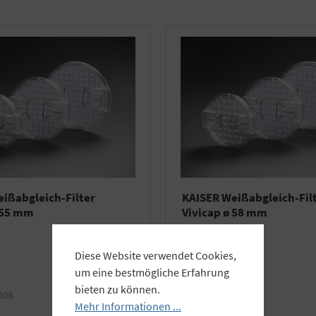
ißabgleich-Filter
KAISER Weißabgleich-Fil
 55 mm
Vivicap ø 58 mm
Diese Website verwendet Cookies,
um eine bestmögliche Erfahrung
bieten zu können.
606
Art.Nr.:
K6607
Mehr Informationen ...