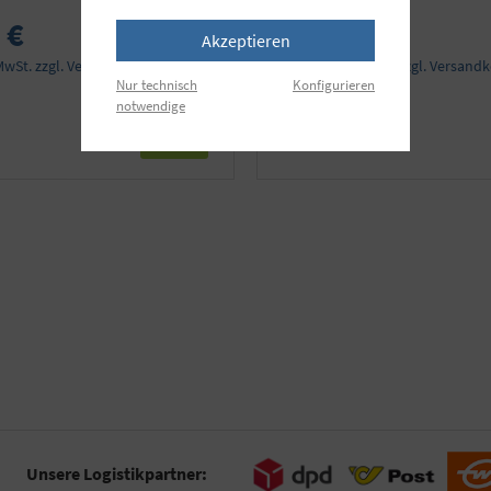
 €
24,95 €
Akzeptieren
 MwSt. zzgl. Versandkosten
Preise inkl. MwSt. zzgl. Versand
Nur technisch
Konfigurieren
notwendige
Details
Unsere Logistikpartner: