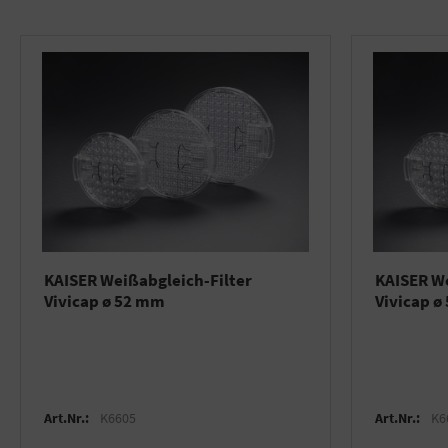
KAISER Weißabgleich-Filter
KAISER We
Vivicap ø 52 mm
Vivicap ø
Art.Nr.:
K6605
Art.Nr.:
K6