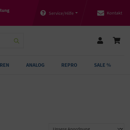
atung
Kontakt
Service/Hilfe
OREN
ANALOG
REPRO
SALE %