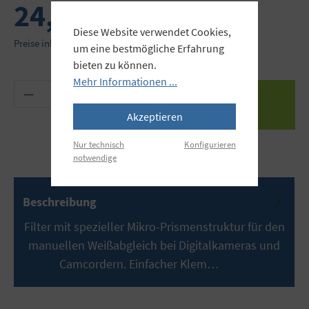
24,95 €
Diese Website verwendet Cookies,
Preise inkl. MwSt. zzgl. Versandkosten
um eine bestmögliche Erfahrung
bieten zu können.
Mehr Informationen ...
Produkt Anzahl: Gib den gewünschten Wert ein 
Akzeptieren
Nur technisch
Konfigurieren
notwendige
Beschreibung
Filter mit spezieller Mikro-Prismenstruktur für den
manuellen Weißabgleich bei Digitalkameras und
Camcordern. Einfacher Klem…
Mehr