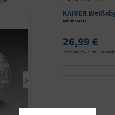
KAISER Weißabgl
Art.Nr.:
K6608
26,99 €
Preise inkl. MwSt. zzgl. Versandk
Produkt Anzahl: Gib