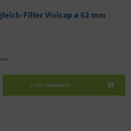
eich-Filter Vivicap ø 62 mm
osten
 den gewünschten Wert ein oder benutze die S
In den Warenkorb