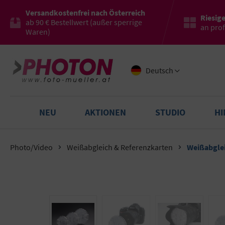
Versandkostenfrei nach Österreich
Riesig
ab 90 € Bestellwert (außer sperrige
an pro
Waren)
Deutsch
NEU
AKTIONEN
STUDIO
H
Photo/Video
Weißabgleich & Referenzkarten
Weißabglei
Bildergalerie überspringen