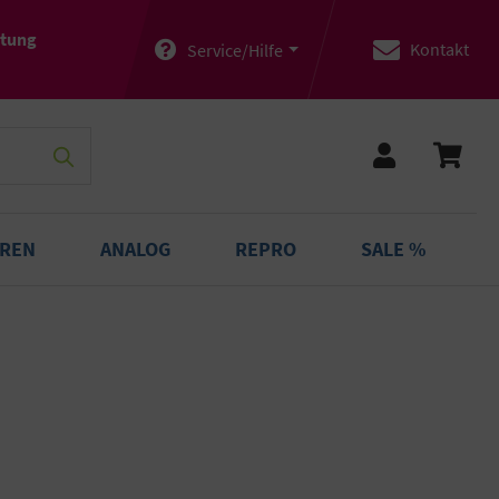
atung
Kontakt
Service/Hilfe
OREN
ANALOG
REPRO
SALE %