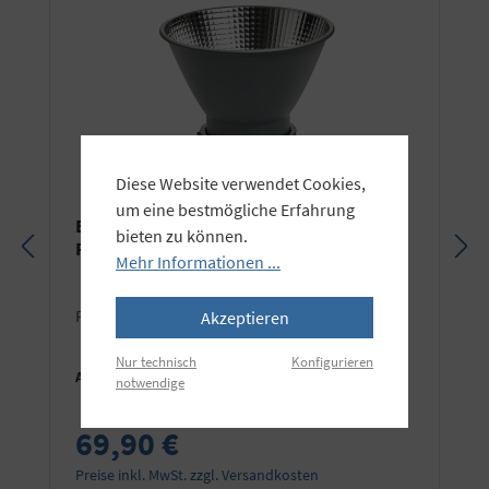
Diese Website verwendet Cookies,
um eine bestmögliche Erfahrung
Elinchrom OCF Hyper Performance
bieten zu können.
Reflektor
Mehr Informationen ...
Passend für Elinchrom und Profoto® OCF.
Akzeptieren
Nur technisch
Konfigurieren
Art.Nr.:
EL26091
notwendige
69,90 €
Preise inkl. MwSt. zzgl. Versandkosten