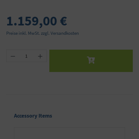
1.159,00 €
Preise inkl. MwSt. zzgl. Versandkosten
Produkt Anzahl: Gib den gewünschten Wert ein 
Produktgalerie überspringen
Accessory Items