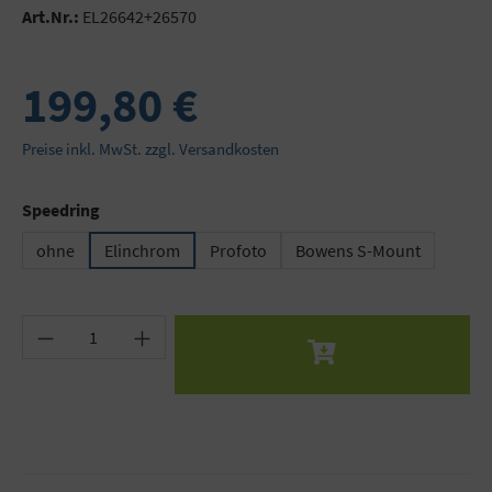
Art.Nr.:
EL26642+26570
199,80 €
Preise inkl. MwSt. zzgl. Versandkosten
auswählen
Speedring
ohne
Elinchrom
Profoto
Bowens S-Mount
Produkt Anzahl: Gib den gewünschten Wert ein 