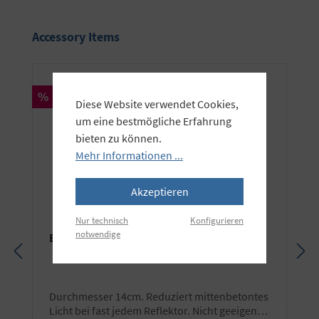
Produktgalerie überspringen
Accessory Items
Rabatt
%
Diese Website verwendet Cookies,
um eine bestmögliche Erfahrung
bieten zu können.
Mehr Informationen ...
Akzeptieren
Nur technisch
Konfigurieren
notwendige
Elinchrom Translucent Deflektor
Durchmesser 14cm. Reduziert mittenbetontes
Licht bei fast jedem Reflektor. Nicht geeigenet