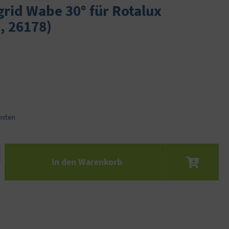
rid Wabe 30° für Rotalux
, 26178)
osten
 den gewünschten Wert ein oder benutze die S
In den Warenkorb