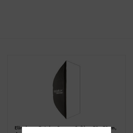
Elinchrom Rotalux Square-Softbox 70 x 70cm,