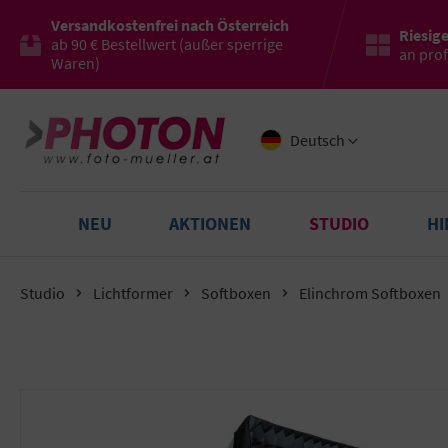
Versandkostenfrei nach Österreich
Riesig
ab 90 € Bestellwert (außer sperrige
an pro
Waren)
Deutsch
NEU
AKTIONEN
STUDIO
H
Studio
Lichtformer
Softboxen
Elinchrom Softboxen
Bildergalerie überspringen