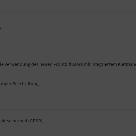
s.
die Verwendung des neuen Frontdiffusors mit integriertem Klettba
utiger Beschriftung.
uktsicherheit (GPSR)