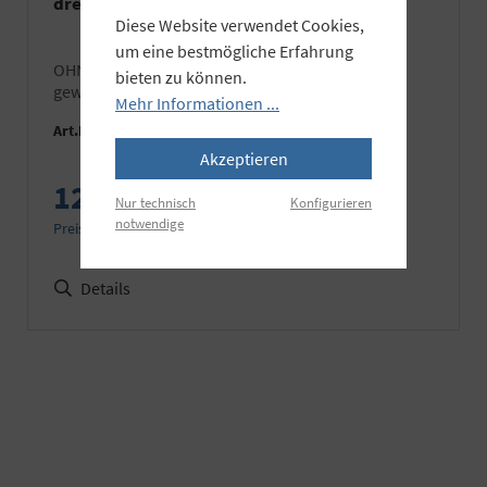
drehbar, inkl. gratis Transporttasche
Diese Website verwendet Cookies,
um eine bestmögliche Erfahrung
OHNE Speedring – bitte wählen Sie den
bieten zu können.
gewünschten Speedring
Mehr Informationen ...
Art.Nr.:
EL26642M
Akzeptieren
129,90 €
Nur technisch
Konfigurieren
notwendige
Preise inkl. MwSt. zzgl. Versandkosten
Details