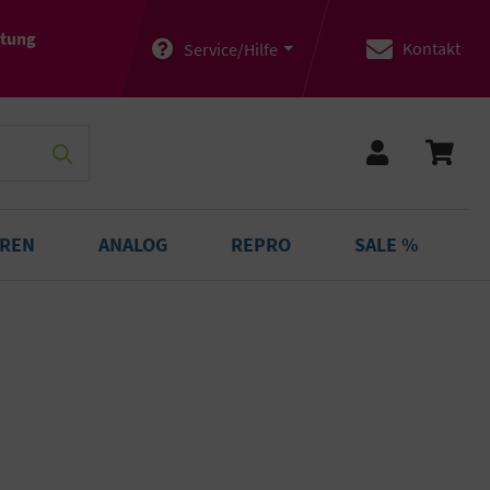
atung
Kontakt
Service/Hilfe
OREN
ANALOG
REPRO
SALE %