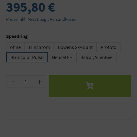
395,80 €
Preise inkl. MwSt. zzgl. Versandkosten
auswählen
Speedring
ohne
Elinchrom
Bowens S-Mount
Profoto
Broncolor Pulso
Hensel EH
Balcar/AlienBee
Produkt Anzahl: Gib den gewünschten Wert ein 