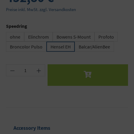
Preise inkl. MwSt. zzgl. Versandkosten
auswählen
Speedring
ohne
Elinchrom
Bowens S-Mount
Profoto
Broncolor Pulso
Hensel EH
Balcar/AlienBee
Produkt Anzahl: Gib den gewünschten Wert ein 
Produktgalerie überspringen
Accessory Items