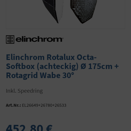
Elinchrom Rotalux Octa-
Softbox (achteckig) Ø 175cm +
Rotagrid Wabe 30°
inkl. Speedring
Art.Nr.:
EL26649+26780+26533
452,80 €