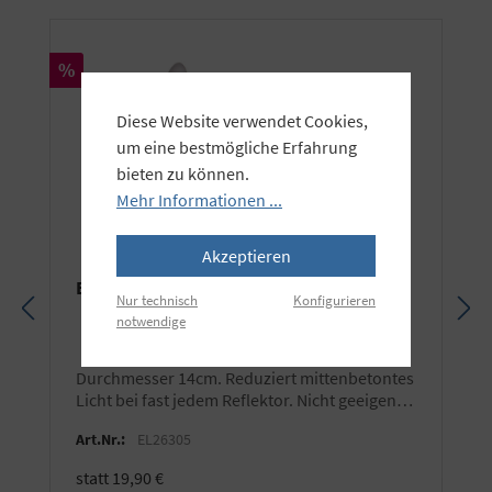
Rabatt
%
Diese Website verwendet Cookies,
um eine bestmögliche Erfahrung
bieten zu können.
Mehr Informationen ...
Akzeptieren
Elinchrom Translucent Deflektor
Nur technisch
Konfigurieren
notwendige
Durchmesser 14cm. Reduziert mittenbetontes
Licht bei fast jedem Reflektor. Nicht geeigenet
für ONE und THREE.
Art.Nr.:
EL26305
statt 19,90 €