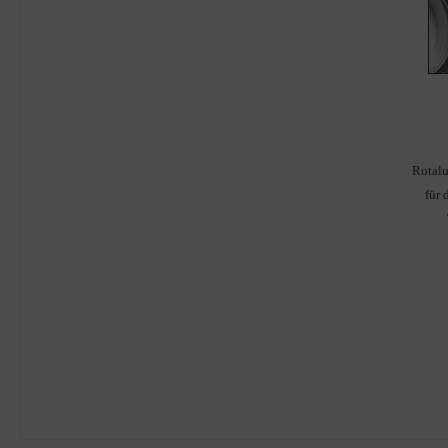
Rotal
für 