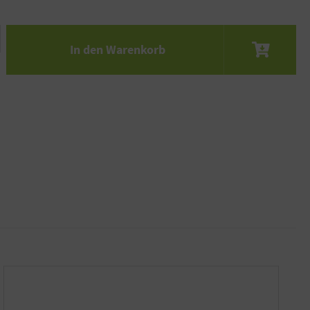
 den gewünschten Wert ein oder benutze die S
In den Warenkorb