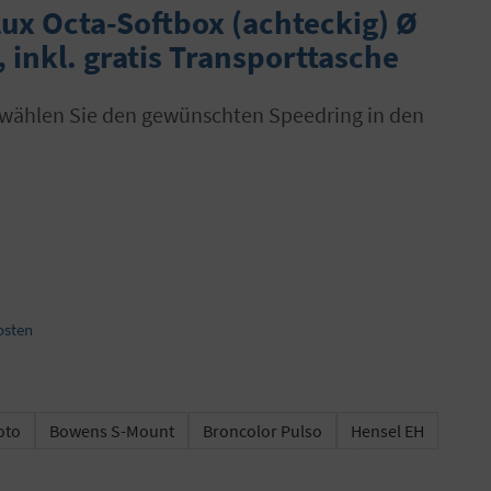
ux Octa-Softbox (achteckig) Ø
 inkl. gratis Transporttasche
osten
oto
Bowens S-Mount
Broncolor Pulso
Hensel EH