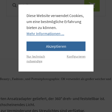
Details
Diese Website verwendet Cookies,
um eine bestmögliche Erfahrung
bieten zu können.
Mehr Informationen ...
Akzeptieren
Nur technisch
Konfigurieren
notwendige
Beauty-, Fashion-, und Portraitphotographie. Oft verwendet als großer weicher und
n Ansatzadapter geliefert, der 360° dreh- und feststellbar ist.
chscheinendes Licht.
zur Verminderung des Streulichtes sind verfügbar.