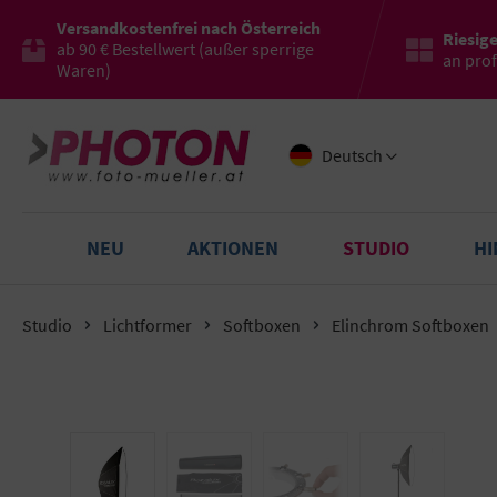
Versandkostenfrei nach Österreich
Riesig
ab 90 € Bestellwert (außer sperrige
an pro
Waren)
Deutsch
NEU
AKTIONEN
STUDIO
H
Studio
Lichtformer
Softboxen
Elinchrom Softboxen
Bildergalerie überspringen