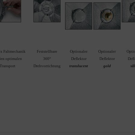
ux Faltmechanik
Feststellbare
Optionaler
Optionaler
Opti
den optimalen
360°
Deflektor
Deflektor
Defl
Transport
Drehvorrichtung
translucent
gold
si