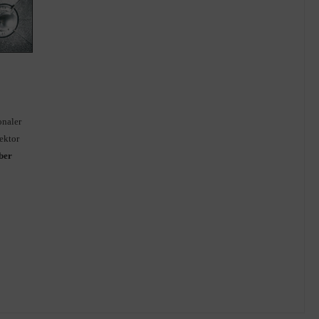
onaler
ektor
lber