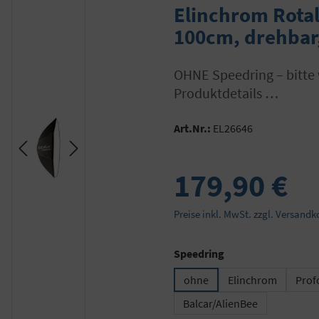
Elinchrom Rotal
100cm, drehbar,
OHNE Speedring – bitte wählen Sie den gewünschten Speedring in den
Produktdetails …
Art.Nr.:
EL26646
179,90 €
Preise inkl. MwSt. zzgl. Versandk
auswählen
Speedring
ohne
Elinchrom
Prof
Balcar/AlienBee