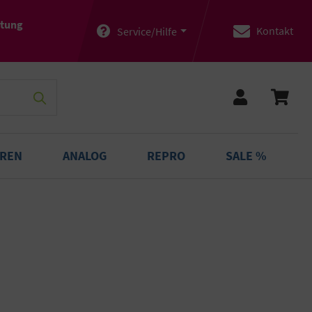
atung
Kontakt
Service/Hilfe
OREN
ANALOG
REPRO
SALE %