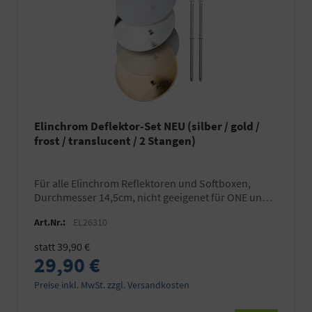
Elinchrom Deflektor-Set NEU (silber / gold /
frost / translucent / 2 Stangen)
für alle Elinchrom Reflektoren und Softboxen,
Durchmesser 14,5cm, nicht geeigenet für ONE und
THREE
Art.Nr.:
EL26310
statt 39,90 €
29,90 €
Preise inkl. MwSt. zzgl. Versandkosten