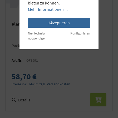
bieten zu können.
Mehr Informationen ...
Akzeptieren
Klammer, 25mm breit
Nur technisch
Konfigurieren
notwendige
Packung zu jeweils 10 Stück
Art.Nr.:
OF3591
58,70 €
Preise inkl. MwSt. zzgl. Versandkosten
Details