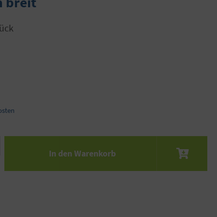
 breit
tück
osten
 den gewünschten Wert ein oder benutze die S
In den Warenkorb