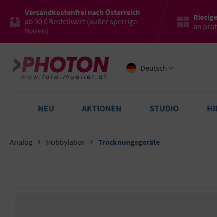
Versandkostenfrei nach Österreich
Riesig
ab 90 € Bestellwert (außer sperrige
an pro
Waren)
Deutsch
NEU
AKTIONEN
STUDIO
H
Analog
Hobbylabor
Trocknungsgeräte
Bildergalerie überspringen