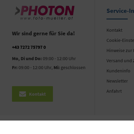
Service-I
Kontakt
Wir sind gerne für Sie da!
Cookie-Einst
+43 7272 75797 0
Hinweise zur
Mo, Di und Do:
09:00 - 12:00 Uhr
Versand und 
Fr:
09:00 - 12:00 Uhr,
Mi:
geschlossen
Kundeninfo
Newsletter
Anfahrt
Kontakt
©2026 PHOTON HandelsgesmbH | Alle Rechte vorbehalten