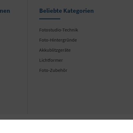
onen
Beliebte Kategorien
Fotostudio-Technik
Foto-Hintergründe
Akkublitzgeräte
Lichtformer
Foto-Zubehör