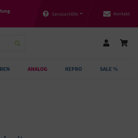
atung
Kontakt
Service/Hilfe
OREN
ANALOG
REPRO
SALE %