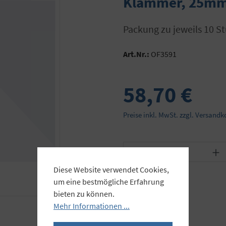
Klammer, 25mm
Packung zu jeweils 10 S
Art.Nr.:
OF3591
58,70 €
Preise inkl. MwSt. zzgl. Versandk
Produkt Anzahl: Gib
Diese Website verwendet Cookies,
um eine bestmögliche Erfahrung
bieten zu können.
Mehr Informationen ...