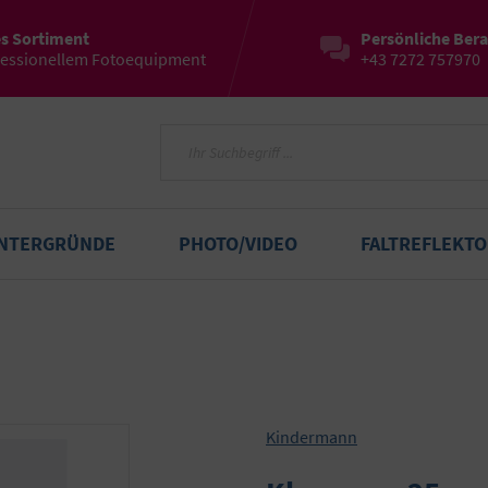
es Sortiment
Persönliche Ber
fessionellem Fotoequipment
+43 7272 757970
INTERGRÜNDE
PHOTO/VIDEO
FALTREFLEKT
Kindermann