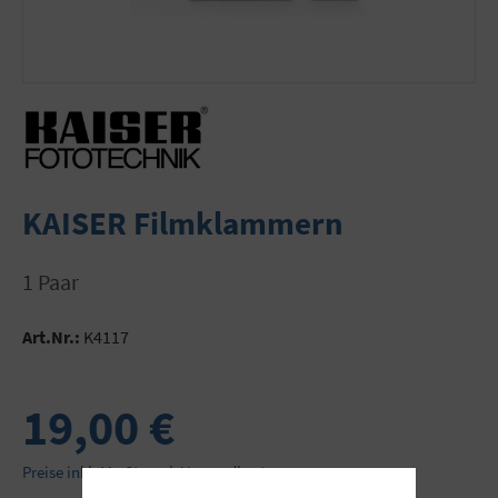
KAISER Filmklammern
1 Paar
Art.Nr.:
K4117
19,00 €
Preise inkl. MwSt. zzgl. Versandkosten