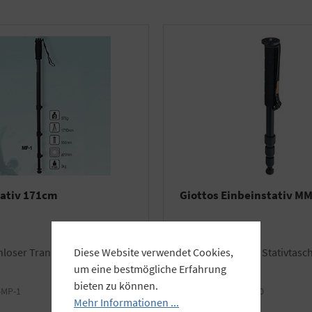
tativ 171cm
Giottos Einbeinstativ M
enloser Transporttasche
Alu / inkl. GRATIS Stativtasc
Diese Website verwendet Cookies,
um eine bestmögliche Erfahrung
bieten zu können.
-MP-1
Art.Nr.:
GI-MM9750
Mehr Informationen ...