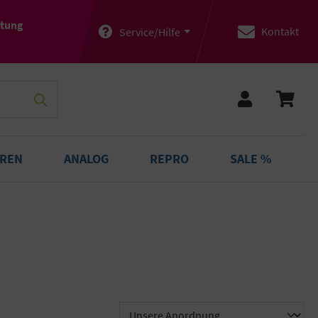
atung
Kontakt
Service/Hilfe
OREN
ANALOG
REPRO
SALE %