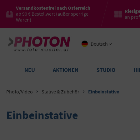
Versandkostenfrei nach Österreich
Riesig
ab 90 € Bestellwert (außer sperrige
an pro
Waren)
Deutsch
NEU
AKTIONEN
STUDIO
H
Photo/Video
Stative & Zubehör
Einbeinstative
Einbeinstative