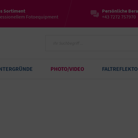
es Sortiment
Persönliche Ber
fessionellem Fotoequipment
+43 7272 757970
INTERGRÜNDE
PHOTO/VIDEO
FALTREFLEKT