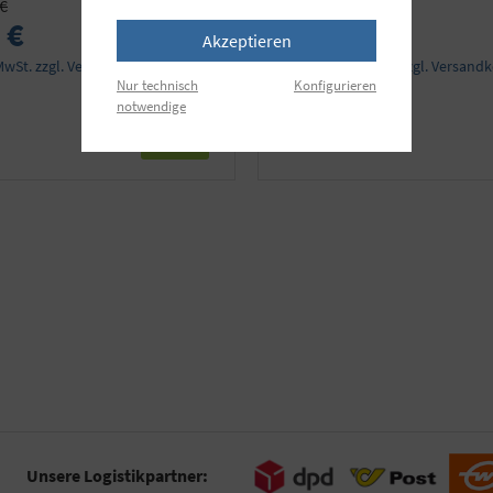
 €
 €
29,90 €
Akzeptieren
 MwSt. zzgl. Versandkosten
Preise inkl. MwSt. zzgl. Versand
Nur technisch
Konfigurieren
notwendige
Details
Unsere Logistikpartner: