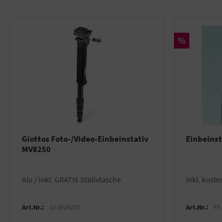
Rabatt
%
Giottos Foto-/Video-Einbeinstativ
Einbeins
MV8250
Alu / inkl. GRATIS Stativtasche
inkl. kost
Art.Nr.:
GI-MV8250
Art.Nr.:
FE