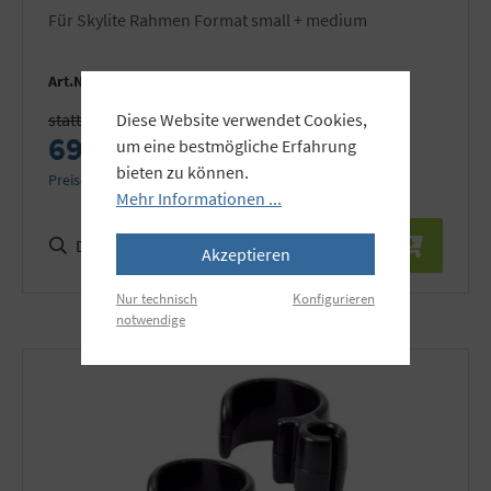
für Skylite Rahmen Format small + medium
Art.Nr.:
LL8449
statt 79,90 €
Diese Website verwendet Cookies,
69,90 €
um eine bestmögliche Erfahrung
bieten zu können.
Preise inkl. MwSt. zzgl. Versandkosten
Mehr Informationen ...
Details
Akzeptieren
Nur technisch
Konfigurieren
notwendige