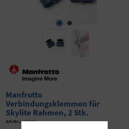
Manfrotto
Verbindungsklemmen für
Skylite Rahmen, 2 Stk.
Art.Nr.:
LL7620