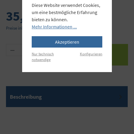
Diese Website verwendet Cookies,
35,90 €
um eine bestmögliche Erfahrung
bieten zu können.
Mehr Informationen ...
Preise inkl. MwSt. zzgl. Versandkosten
Akzeptieren
Produkt Anzahl: Gib den gewünschten Wert ein 
Nur technisch
Konfigurieren
notwendige
Beschreibung