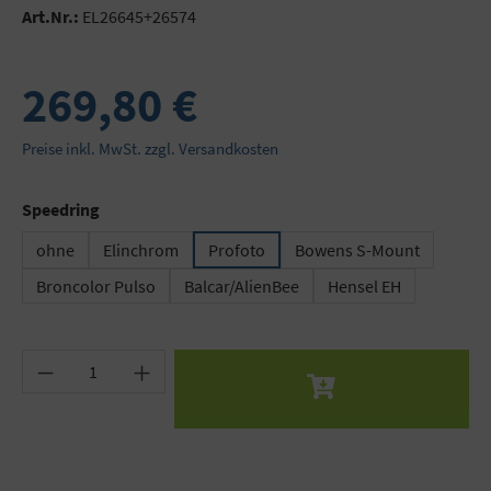
Art.Nr.:
EL26645+26574
269,80 €
Preise inkl. MwSt. zzgl. Versandkosten
auswählen
Speedring
ohne
Elinchrom
Profoto
Bowens S-Mount
Broncolor Pulso
Balcar/AlienBee
Hensel EH
Produkt Anzahl: Gib den gewünschten Wert ein 