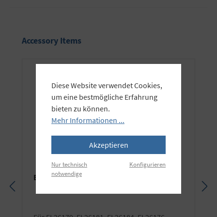
Produktgalerie überspringen
Accessory Items
Diese Website verwendet Cookies,
um eine bestmögliche Erfahrung
bieten zu können.
Mehr Informationen ...
Akzeptieren
Nur technisch
Konfigurieren
notwendige
Elinchrom Rotalux Transporttasche lang
für EL26179, EL26181, EL26184, EL26176,