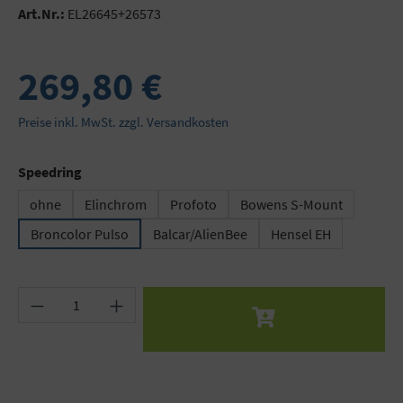
Art.Nr.:
EL26645+26573
269,80 €
Preise inkl. MwSt. zzgl. Versandkosten
auswählen
Speedring
ohne
Elinchrom
Profoto
Bowens S-Mount
Broncolor Pulso
Balcar/AlienBee
Hensel EH
Produkt Anzahl: Gib den gewünschten Wert ein 