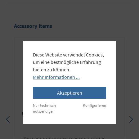
Produktgalerie überspringen
Accessory Items
Diese Website verwendet Cookies,
um eine bestmögliche Erfahrung
bieten zu können.
Mehr Informationen ...
Akzeptieren
Nur technisch
Konfigurieren
notwendige
Elinchrom Rotalux Transporttasche lang
für EL26179, EL26181, EL26184, EL26176,