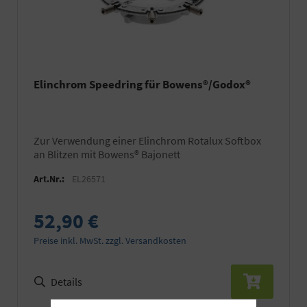
Elinchrom Speedring für Bowens®/Godox®
zur Verwendung einer Elinchrom Rotalux Softbox
an Blitzen mit Bowens® Bajonett
Art.Nr.:
EL26571
52,90 €
Preise inkl. MwSt. zzgl. Versandkosten
Details