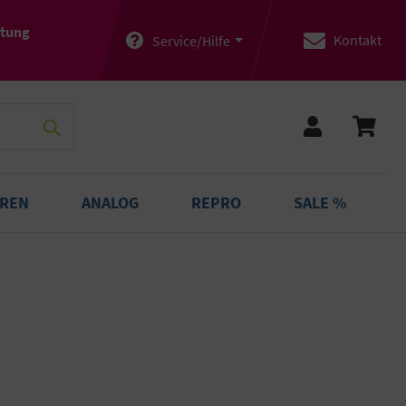
atung
Kontakt
Service/Hilfe
OREN
ANALOG
REPRO
SALE %