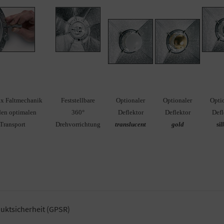
ux Faltmechanik
Feststellbare
Optionaler
Optionaler
Opti
den optimalen
360°
Deflektor
Deflektor
Defl
Transport
Drehvorrichtung
translucent
gold
si
uktsicherheit (GPSR)