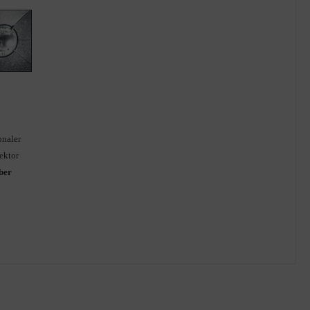
onaler
ektor
lber