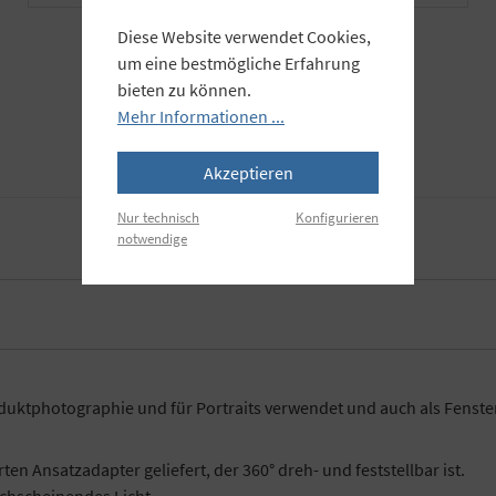
Diese Website verwendet Cookies,
um eine bestmögliche Erfahrung
bieten zu können.
Mehr Informationen ...
Akzeptieren
Nur technisch
Konfigurieren
notwendige
uktphotographie und für Portraits verwendet und auch als Fenster 
n Ansatzadapter geliefert, der 360° dreh- und feststellbar ist.
chscheinendes Licht.