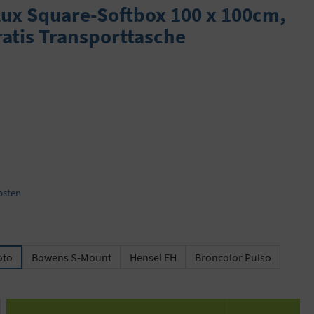
ux Square-Softbox 100 x 100cm,
ratis Transporttasche
osten
oto
Bowens S-Mount
Hensel EH
Broncolor Pulso
 den gewünschten Wert ein oder benutze die S