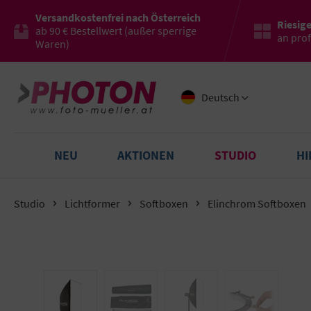
Versandkostenfrei nach Österreich
Riesig
ab 90 € Bestellwert (außer sperrige
an pro
Waren)
Deutsch
NEU
AKTIONEN
STUDIO
H
Studio
Lichtformer
Softboxen
Elinchrom Softboxen
Bildergalerie überspringen