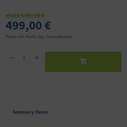
statt 649,90 €
499,00 €
Preise inkl. MwSt. zzgl. Versandkosten
Produkt Anzahl: Gib den gewünschten Wert ein 
Produktgalerie überspringen
Accessory Items