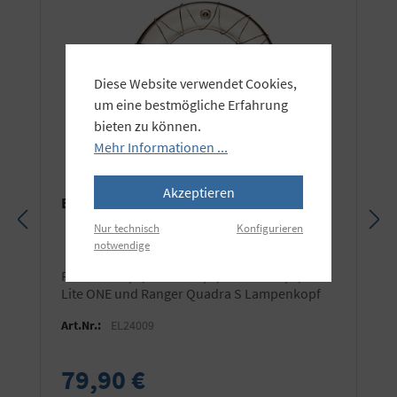
Diese Website verwendet Cookies,
um eine bestmögliche Erfahrung
bieten zu können.
Mehr Informationen ...
Akzeptieren
Elinchrom Ersatz-Blitzröhre steckbar
Nur technisch
Konfigurieren
notwendige
für D-Lite 2/4, D-Lite it 2/4, D-Lite RX 2/4, D-
Lite ONE und Ranger Quadra S Lampenkopf
Art.Nr.:
EL24009
79,90 €