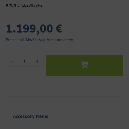
Art.Nr.:
EL20839R2
1.199,00 €
Preise inkl. MwSt. zzgl. Versandkosten
Produkt Anzahl: Gib den gewünschten Wert ein 
Produktgalerie überspringen
Accessory Items