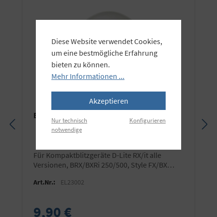
Diese Website verwendet Cookies,
um eine bestmögliche Erfahrung
bieten zu können.
Mehr Informationen ...
Akzeptieren
Elinchrom 100W Kryptonlampe E27
Nur technisch
Konfigurieren
notwendige
für Kompaktblitzgeräte D-Lite RX/it alle
Versionen, BRX/BXRi 250/500, Style FX/BX
100/400, EL 250/500, Prolinca, etc.
Art.Nr.:
EL23002
9,90 €