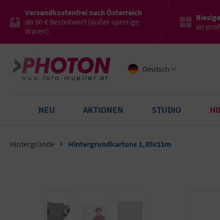
Versandkostenfrei nach Österreich
Riesig
ab 90 € Bestellwert (außer sperrige
an pro
Waren)
Deutsch
NEU
AKTIONEN
STUDIO
H
Hintergründe
Hintergrundkartons 1,35x11m
Bildergalerie überspringen