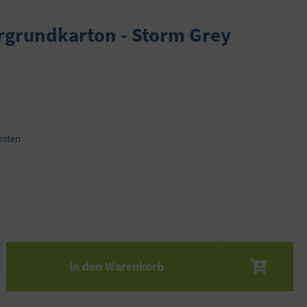
rgrundkarton - Storm Grey
osten
 den gewünschten Wert ein oder benutze die S
In den Warenkorb