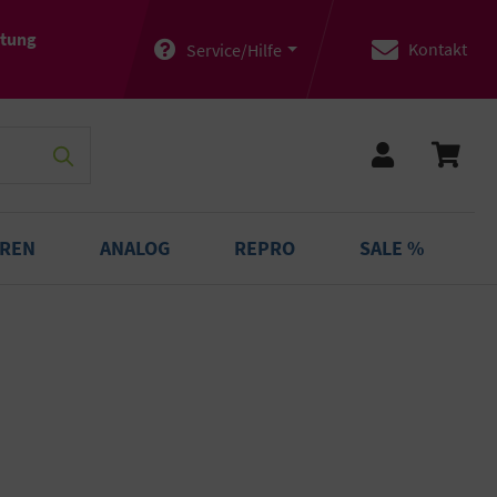
atung
Kontakt
Service/Hilfe
OREN
ANALOG
REPRO
SALE %