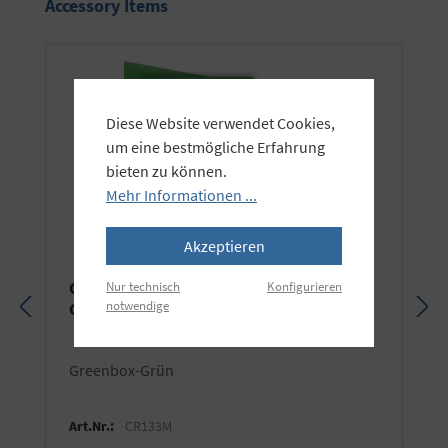
Produktgalerie überspringen
Accessory Items
Diese Website verwendet Cookies,
um eine bestmögliche Erfahrung
bieten zu können.
Mehr Informationen ...
Akzeptieren
Colorama Hintergrundkarton -
Nur technisch
Konfigurieren
notwendige
Chromagreen
Greenbox-Grün
Art.Nr.:
CR133M