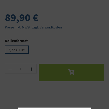
89,90 €
Preise inkl. MwSt. zzgl. Versandkosten
auswählen
Rollenformat
2,72 x 11m
Produkt Anzahl: Gib den gewünschten Wert ein 