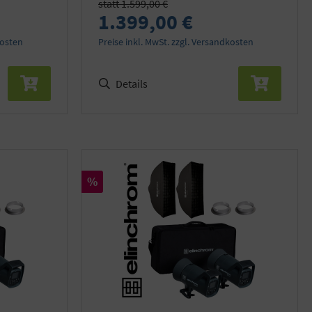
statt 1.599,00 €
1.399,00 €
kosten
Preise inkl. MwSt. zzgl. Versandkosten
Details
Rabatt
%