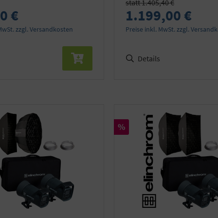
statt 1.405,40 €
0 €
1.199,00 €
 MwSt. zzgl. Versandkosten
Preise inkl. MwSt. zzgl. Versand
Details
Rabatt
%