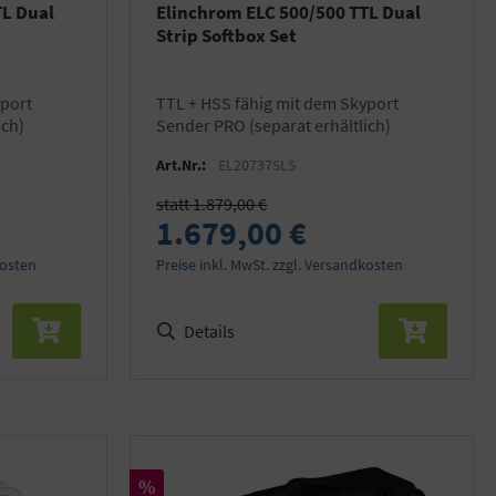
TL Dual
Elinchrom ELC 500/500 TTL Dual
Strip Softbox Set
TTL + HSS fähig mit dem Skyport
ich)
Sender PRO (separat erhältlich)
Art.Nr.:
EL20737SLS
statt 1.879,00 €
1.679,00 €
kosten
Preise inkl. MwSt. zzgl. Versandkosten
Details
Rabatt
%