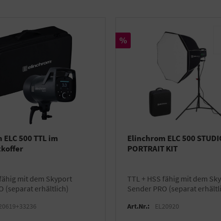
Rabatt
%
 ELC 500 TTL im
Elinchrom ELC 500 STUDI
koffer
PORTRAIT KIT
TTL + HSS fähig mit dem Skyport
 (separat erhältlich)
Sender PRO (separat erhältl
20619+33236
Art.Nr.:
EL20920