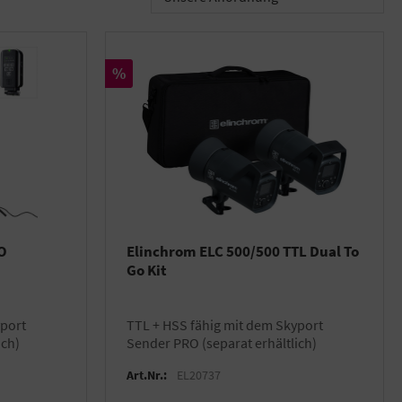
Rabatt
%
O
Elinchrom ELC 500/500 TTL Dual To
Go Kit
TTL + HSS fähig mit dem Skyport
ich)
Sender PRO (separat erhältlich)
Art.Nr.:
EL20737