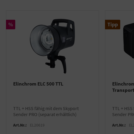
Rabatt
%
Tipp
Elinchrom ELC 500 TTL
Elinchrom
Transport
TTL + HSS fähig mit dem Skyport
TTL + HSS fähig mit dem Skyport
Sender PRO (separat erhältlich)
Sender PRO
Art.Nr.:
EL20619
Art.Nr.:
EL