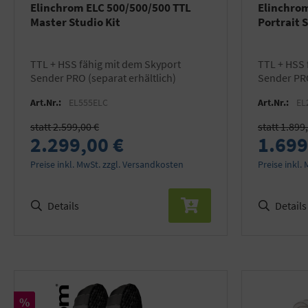
Elinchrom ELC 500/500/500 TTL
Elinchrom
Master Studio Kit
Portrait 
TTL + HSS fähig mit dem Skyport
TTL + HSS fähig mit dem Skyport
Sender PRO (separat erhältlich)
Sender PRO
Art.Nr.:
EL555ELC
Art.Nr.:
EL
statt 2.599,00 €
statt 1.899
2.299,00 €
1.699
Preise inkl. MwSt. zzgl. Versandkosten
Preise inkl.
Details
Details
Rabatt
%