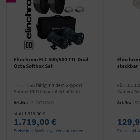
Elinchrom ELC 500/500 TTL Dual
Elinchrom
Octa Softbox Set
steckbar
TTL + HSS fähig mit dem Skyport
für ELC 125 TTL, ONE und THREE Off
Sender PRO (separat erhältlich)
Camera Ak
Art.Nr.:
EL20737SLO
Art.Nr.:
EL
statt 1.919,00 €
1.719,00 €
129,9
Preise inkl. MwSt. zzgl. Versandkosten
Preise inkl.