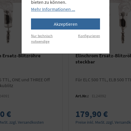
bieten zu können.
Mehr Informationen ...
Akzeptieren
Nur technisch
Konfigurieren
notwendige
 Ersatz-Blitzröhre
Elinchrom Ersatz-Blitzrö
steckbar
für ELC 500 TTL, ELB 500 TT
kublitz
24091
Art.Nr.:
EL24092
0 €
179,90 €
 MwSt. zzgl. Versandkosten
Preise inkl. MwSt. zzgl. Versand