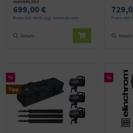
statt 849,90 €
699,00 €
729,0
Preise inkl. MwSt. zzgl. Versandkosten
Preise inkl.
Details
Details
Rabatt
Rabatt
%
%
Tipp