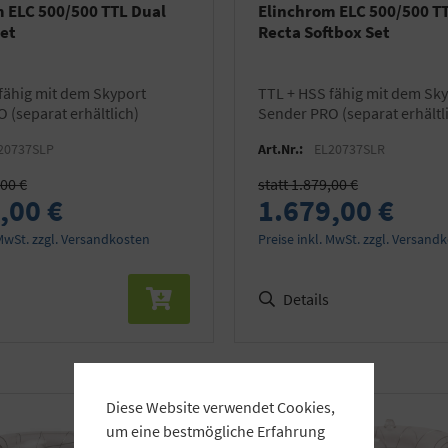
 ELC 500/500 TTL Dual
Elinchrom ELC 500/500 T
Set
Recta Softbox Set
TTL + HSS fähig mit dem Skyport
 (separat erhältlich)
Sender PRO (separat erhältl
20737SLP
Art.Nr.:
EL20737SLR
,00 €
statt 1.879,00 €
,00 €
1.679,00 €
 MwSt. zzgl. Versandkosten
Preise inkl. MwSt. zzgl. Versand
Details
Diese Website verwendet Cookies,
um eine bestmögliche Erfahrung