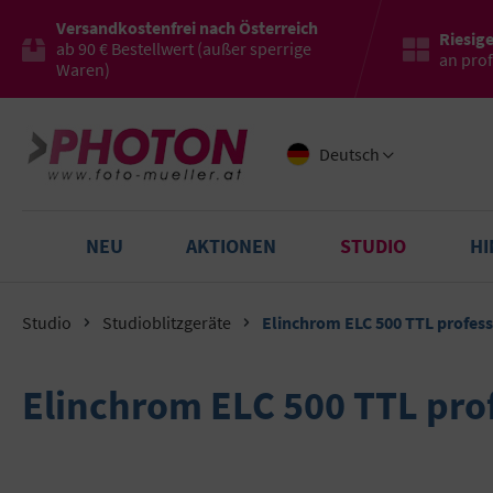
Versandkostenfrei nach Österreich
Riesig
ab 90 € Bestellwert (außer sperrige
an pro
Waren)
Deutsch
NEU
AKTIONEN
STUDIO
H
Studio
Studioblitzgeräte
Elinchrom ELC 500 TTL profess
Elinchrom ELC 500 TTL pro