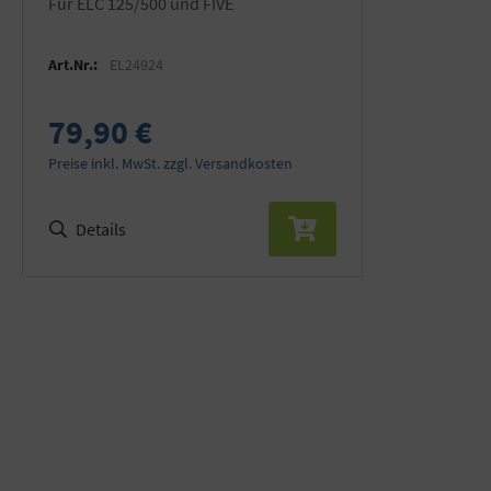
für ELC 125/500 und FIVE
Art.Nr.:
EL24924
79,90 €
Preise inkl. MwSt. zzgl. Versandkosten
Details