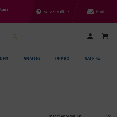
atung
Kontakt
Service/Hilfe
OREN
ANALOG
REPRO
SALE %