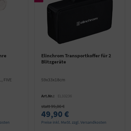
hre
Elinchrom Transportkoffer für 2
Blitzgeräte
L, FIVE
59x33x18cm
Art.Nr.:
EL33236
statt 99,00 €
49,90 €
kosten
Preise inkl. MwSt. zzgl. Versandkosten