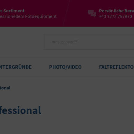
es Sortiment
Persönliche Ber
fessionellem Fotoequipment
+43 7272 757970
INTERGRÜNDE
PHOTO/VIDEO
FALTREFLEKT
ional
fessional