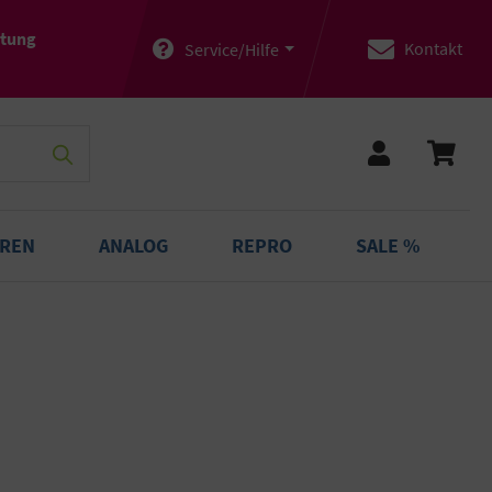
atung
Kontakt
Service/Hilfe
OREN
ANALOG
REPRO
SALE %