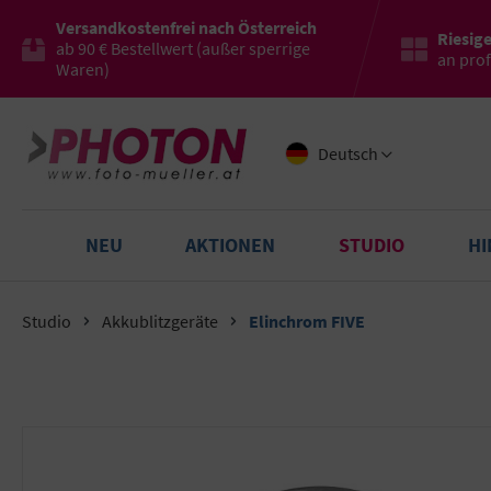
Versandkostenfrei nach Österreich
Riesig
ab 90 € Bestellwert (außer sperrige
an pro
Waren)
Deutsch
NEU
AKTIONEN
STUDIO
H
Studio
Akkublitzgeräte
Elinchrom FIVE
Bildergalerie überspringen