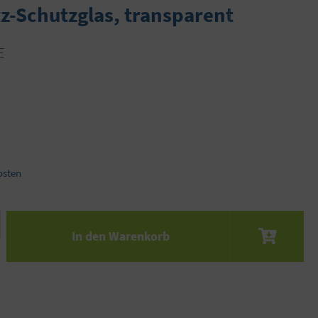
z-Schutzglas, transparent
E
osten
 den gewünschten Wert ein oder benutze die S
In den Warenkorb