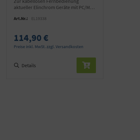
zur kabellosen Fernbedienung
aktueller Elinchrom Geräte mit PC/MAC
und iOS
Art.Nr.:
EL19338
114,90 €
Preise inkl. MwSt. zzgl. Versandkosten
Details