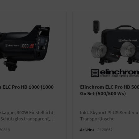
 ELC Pro HD 1000 (1000
Elinchrom ELC Pro HD 500
Go Set (500/500 Ws)
inkl. Skyport PLUS Sender und
, Schutzglas transparent,
Transporttasche
und 16cm Reflektor
20616
Art.Nr.:
EL20662