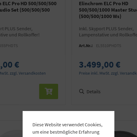
 ELC Pro HD 500/500/500
Elinchrom ELC Pro HD
udio Set (500/500/500
500/500/1000 Master Stu
(500/500/1000 Ws)
inkl. Skyport PLUS Sender,
ive und Rollkoffer!
Lampenstative und Rollkoffe
555PHDTS
Art.Nr.:
EL5510PHDTS
,00 €
3.499,00 €
 MwSt. zzgl. Versandkosten
Preise inkl. MwSt. zzgl. Versand
Details
Diese Website verwendet Cookies,
um eine bestmögliche Erfahrung