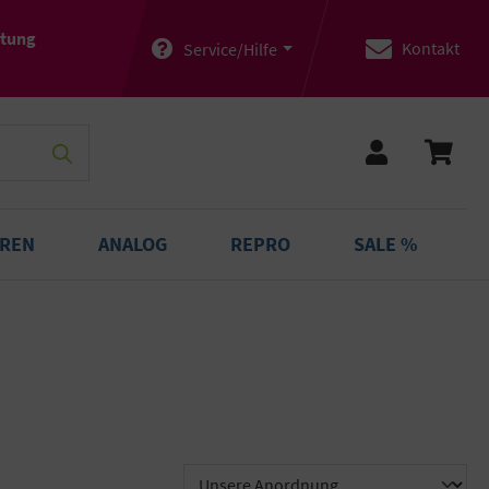
atung
Kontakt
Service/Hilfe
OREN
ANALOG
REPRO
SALE %