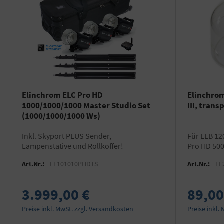
Elinchrom ELC Pro HD
Elinchrom
1000/1000/1000 Master Studio Set
III, trans
(1000/1000/1000 Ws)
inkl. Skyport PLUS Sender,
für ELB 1200 Lampenköpfe und ELC
Lampenstative und Rollkoffer!
Pro HD 50
Art.Nr.:
EL101010PHDTS
Art.Nr.:
EL
3.999,00 €
89,00
Preise inkl. MwSt. zzgl. Versandkosten
Preise inkl.