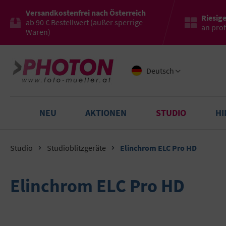
Versandkostenfrei nach Österreich
Riesig
ab 90 € Bestellwert (außer sperrige
an pro
Waren)
Deutsch
NEU
AKTIONEN
STUDIO
H
Studio
Studioblitzgeräte
Elinchrom ELC Pro HD
Elinchrom ELC Pro HD