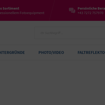
es Sortiment
Persönliche Ber
fessionellem Fotoequipment
+43 7272 757970
INTERGRÜNDE
PHOTO/VIDEO
FALTREFLEKT