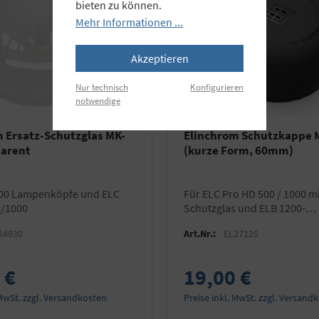
bieten zu können.
Mehr Informationen ...
Akzeptieren
Nur technisch
Konfigurieren
notwendige
 Ersatz-Schutzglas MK-
Elinchrom Schutzkappe M
parent
(kurze Form, 60mm)
für ELC Pro HD 500 / 1000 mit kurzem
0/1000
Schutzglas und ELB 1200-
Lampenköpfe
24930
Art.Nr.:
EL27125
 €
19,00 €
 MwSt. zzgl. Versandkosten
Preise inkl. MwSt. zzgl. Versand