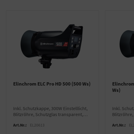
Elinchrom ELC Pro HD 500 (500 Ws)
Elinchrom
Ws)
inkl. Schutzkappe, 300W Einstelllicht,
inkl. Schutzkappe, 300W Einstelllicht,
Blitzröhre, Schutzglas transparent,
Blitzröhre
Netzkabel und 16cm Reflektor
Netzkabel 
Art.Nr.:
EL20613
Art.Nr.:
EL