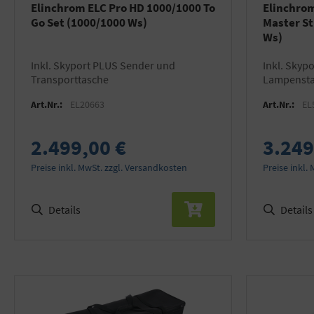
Elinchrom ELC Pro HD 1000/1000 To
Elinchrom
Go Set (1000/1000 Ws)
Master St
Ws)
inkl. Skyport PLUS Sender und
inkl. Skyport PLUS Sender,
Transporttasche
Lampenstat
Art.Nr.:
EL20663
Art.Nr.:
EL
2.499,00 €
3.249
Preise inkl. MwSt. zzgl. Versandkosten
Preise inkl.
Details
Details