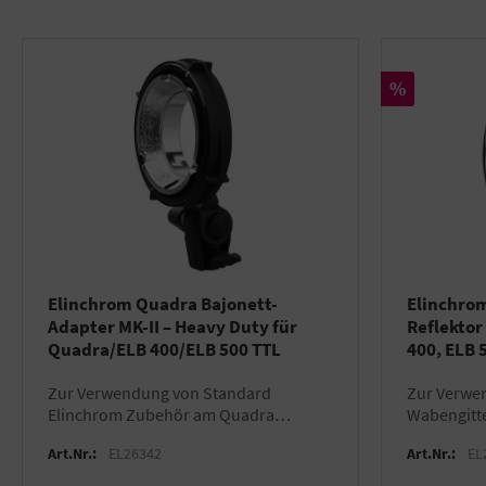
Rabatt
%
Elinchrom Quadra Bajonett-
Elinchro
Adapter MK-II – Heavy Duty für
Reflektor
Quadra/ELB 400/ELB 500 TTL
400, ELB 
zur Verwendung von Standard
zur Verwendung von 18cm
Elinchrom Zubehör am Quadra
Wabengitte
Lampenkopf
Art.Nr.:
EL26342
Art.Nr.:
EL