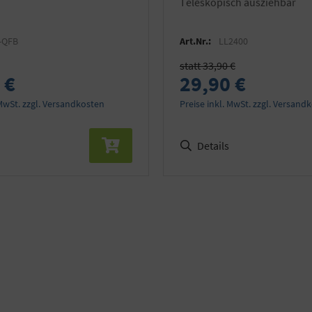
teleskopisch ausziehbar
-QFB
Art.Nr.:
LL2400
statt 33,90 €
 €
29,90 €
 MwSt. zzgl. Versandkosten
Preise inkl. MwSt. zzgl. Versand
Details