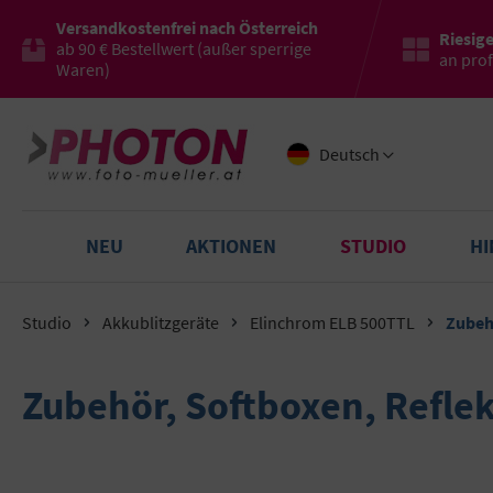
Versandkostenfrei nach Österreich
Riesig
ab 90 € Bestellwert (außer sperrige
an pro
Waren)
Deutsch
NEU
AKTIONEN
STUDIO
H
Studio
Akkublitzgeräte
Elinchrom ELB 500TTL
Zubeh
Zubehör, Softboxen, Refle