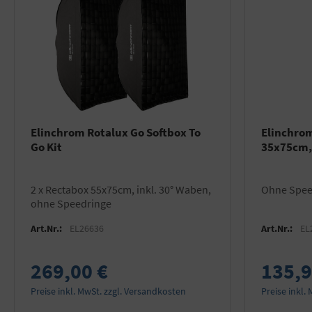
Elinchrom Rotalux Go Softbox To
Elinchrom
Go Kit
35x75cm, 
2 x Rectabox 55x75cm, inkl. 30° Waben,
ohne Spe
ohne Speedringe
Art.Nr.:
EL26636
Art.Nr.:
EL
269,00 €
135,9
Preise inkl. MwSt. zzgl. Versandkosten
Preise inkl.