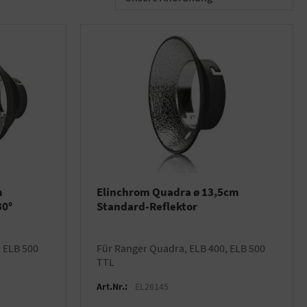
m
Elinchrom Quadra ø 13,5cm
30°
Standard-Reflektor
für Ranger Quadra, ELB 400, ELB 500
TTL
Art.Nr.:
EL26145