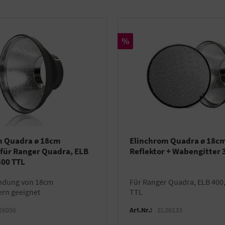
Rabatt
%
m Quadra ø 18cm
Elinchrom Quadra ø 18c
 für Ranger Quadra, ELB
Reflektor + Wabengitter 
500 TTL
für Ranger Quadra, ELB 400, ELB 500
rn geeignet
TTL
26056
Art.Nr.:
EL26133