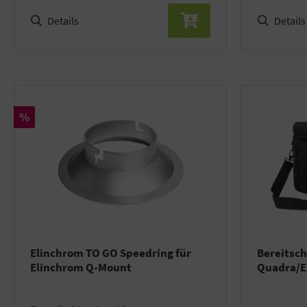
Details
Details
Rabatt
%
Elinchrom TO GO Speedring für
Bereitsch
Elinchrom Q-Mount
Quadra/E