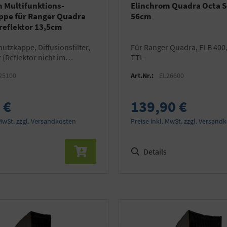
 Multifunktions-
Elinchrom Quadra Octa S
ppe für Ranger Quadra
56cm
reflektor 13,5cm
für Ranger Quadra, ELB 400, ELB 500
r (Reflektor nicht im
TTL
ng!)
25100
Art.Nr.:
EL26600
 €
139,90 €
 MwSt. zzgl. Versandkosten
Preise inkl. MwSt. zzgl. Versand
Details