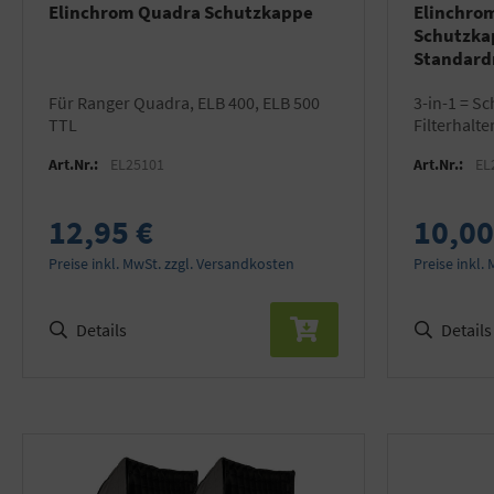
Elinchrom Quadra Schutzkappe
Elinchrom
Schutzka
Standard
für Ranger Quadra, ELB 400, ELB 500
3-in-1 = Schutzkappe, Diffusionsfilter,
TTL
Filterhalte
Lieferumfa
Art.Nr.:
EL25101
Art.Nr.:
EL
12,95 €
10,00
Preise inkl. MwSt. zzgl. Versandkosten
Preise inkl.
Details
Details