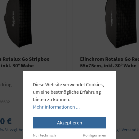
 Rotalux Go Stripbox
Elinchrom Rotalux Go Re
inkl. 30° Wabe
55x75cm, inkl. 30° Wabe
edring
ohne Speedring
Diese Website verwendet Cookies,
um eine bestmögliche Erfahrung
bieten zu können.
26632
Art.Nr.:
EL26633
Mehr Informationen ...
0 €
139,90 €
Akzeptieren
 MwSt. zzgl. Versandkosten
Preise inkl. MwSt. zzgl. Versand
Nur technisch
Konfigurieren