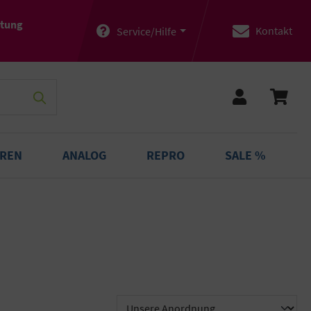
atung
Kontakt
Service/Hilfe
OREN
ANALOG
REPRO
SALE %