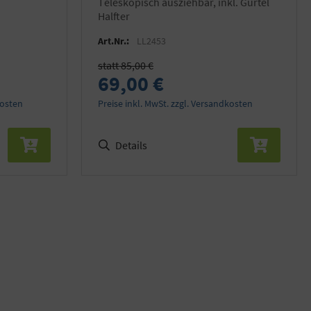
teleskopisch ausziehbar, inkl. Gürtel
Halfter
Art.Nr.:
LL2453
statt 85,00 €
69,00 €
kosten
Preise inkl. MwSt. zzgl. Versandkosten
Details