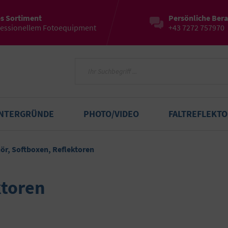
es Sortiment
Persönliche Ber
fessionellem Fotoequipment
+43 7272 757970
INTERGRÜNDE
PHOTO/VIDEO
FALTREFLEKT
ör, Softboxen, Reflektoren
ktoren