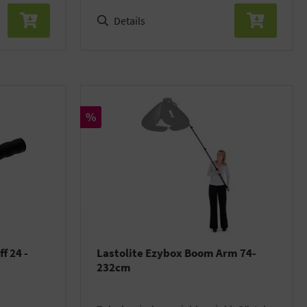
Details
Rabatt
%
f 24 -
Lastolite Ezybox Boom Arm 74-
232cm