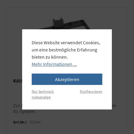
Diese Website verwendet Cookies,
um eine bestmögliche Erfahrung
bieten zu können.
Mehr Informationen ...
Akzeptieren
KAISER Leuchtgrundplatte exe.cutive LED
Nur technisch
Konfigurieren
notwendige
Zur Kombination mit Komponenten aus dem Kaiser
R1-System.
Art.Nr.:
K5244