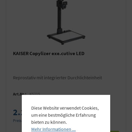
KAISER Copylizer exe.cutive LED
Reprostativ mit integrierter Durchlichteinheit
Art.Nr.:
K5215
Diese Website verwendet Cookies,
2.199,00 €
um eine bestmögliche Erfahrung
Preise inkl. MwSt. zzgl. Versandkosten
bieten zu können.
Mehr Informationen ...