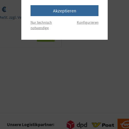
 €
Akzeptieren
 MwSt. zzgl. Versandkosten
Nur technisch
Konfigurieren
notwendige
Unsere Logistikpartner: