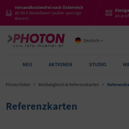
Versandkostenfrei nach Österreich
Riesig
ab 90 € Bestellwert (außer sperrige
an pro
Waren)
Deutsch
NEU
AKTIONEN
STUDIO
H
Photo/Video
Weißabgleich & Referenzkarten
Referenzk
Referenzkarten