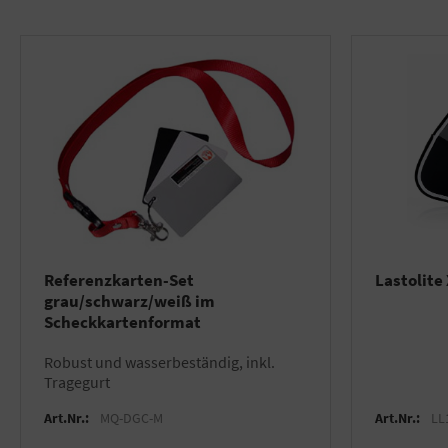
Referenzkarten-Set
Lastolit
grau/schwarz/weiß im
Scheckkartenformat
robust und wasserbeständig, inkl.
Tragegurt
Art.Nr.:
MQ-DGC-M
Art.Nr.:
LL