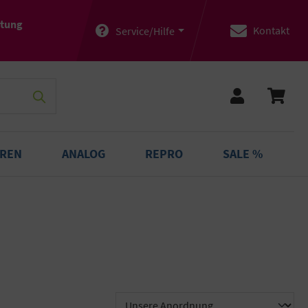
atung
Kontakt
Service/Hilfe
OREN
ANALOG
REPRO
SALE %