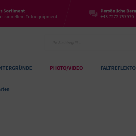
es Sortiment
Persönliche Ber
fessionellem Fotoequipment
+43 7272 757970
INTERGRÜNDE
PHOTO/VIDEO
FALTREFLEKT
arten