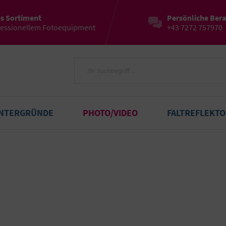
es Sortiment
Persönliche Ber
fessionellem Fotoequipment
+43 7272 757970
INTERGRÜNDE
PHOTO/VIDEO
FALTREFLEKT