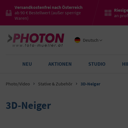
Versandkostenfrei nach Österreich
Riesig
ab 90 € Bestellwert (außer sperrige
an pro
Waren)
Deutsch
NEU
AKTIONEN
STUDIO
H
Photo/Video
Stative & Zubehör
3D-Neiger
3D-Neiger