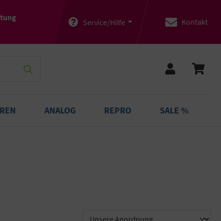
atung
Kontakt
Service/Hilfe
OREN
ANALOG
REPRO
SALE %