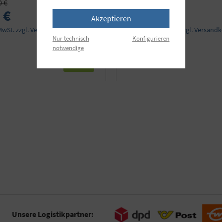
0 €
 €
139,90 €
Akzeptieren
 MwSt. zzgl. Versandkosten
Preise inkl. MwSt. zzgl. Versand
Nur technisch
Konfigurieren
notwendige
Details
Unsere Logistikpartner: