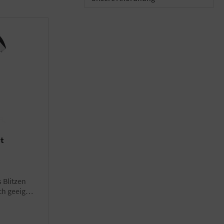
et
ch geeignet