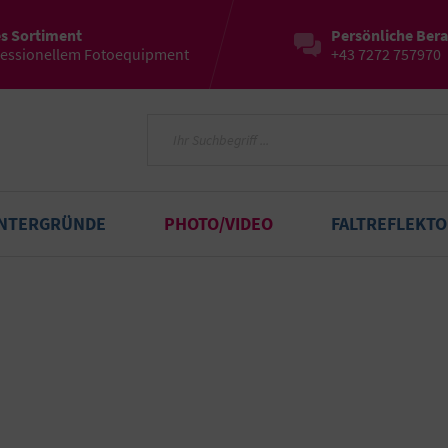
es Sortiment
Persönliche Ber
fessionellem Fotoequipment
+43 7272 757970
INTERGRÜNDE
PHOTO/VIDEO
FALTREFLEKT