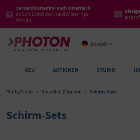
Versandkostenfrei nach Österreich
Riesig
ab 90 € Bestellwert (außer sperrige
an pro
Waren)
Deutsch
NEU
AKTIONEN
STUDIO
H
Photo/Video
Speedlite Zubehör
Schirm-Sets
Schirm-Sets