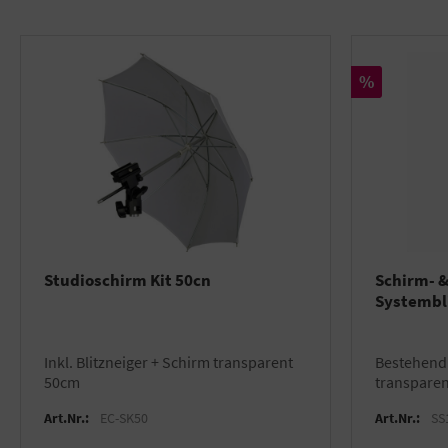
Rabatt
%
Studioschirm Kit 50cn
Schirm- &
Systembl
inkl. Blitzneiger + Schirm transparent
bestehend aus Stativ + Studioschirm
50cm
transparent
Transport
Art.Nr.:
EC-SK50
Art.Nr.:
SS