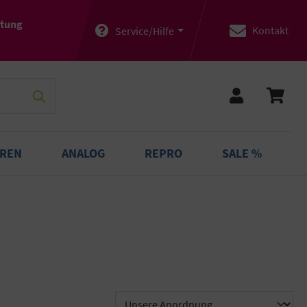
atung
Kontakt
Service/Hilfe
OREN
ANALOG
REPRO
SALE %