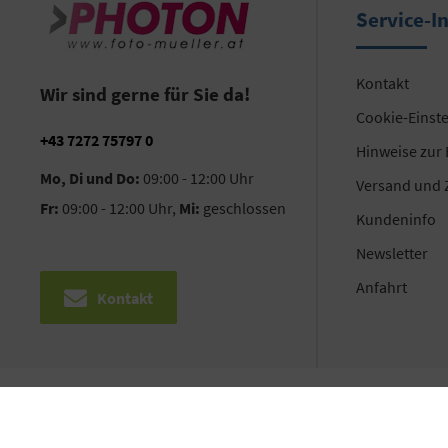
Service-I
Kontakt
Wir sind gerne für Sie da!
Cookie-Einst
+43 7272 75797 0
Hinweise zur
Mo, Di und Do:
09:00 - 12:00 Uhr
Versand und 
Fr:
09:00 - 12:00 Uhr,
Mi:
geschlossen
Kundeninfo
Newsletter
Anfahrt
Kontakt
©2026 PHOTON HandelsgesmbH | Alle Rechte vorbehalten