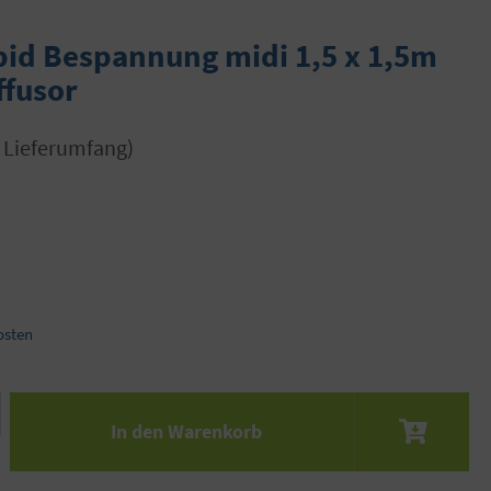
pid Bespannung midi 1,5 x 1,5m
ffusor
m Lieferumfang)
osten
 den gewünschten Wert ein oder benutze die S
In den Warenkorb