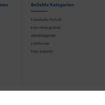
onen
Beliebte Kategorien
Fotostudio-Technik
Foto-Hintergründe
Akkublitzgeräte
Lichtformer
Foto-Zubehör