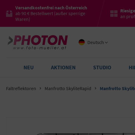
Versandkostenfrei nach Österreich
Riesig
ab 90 € Bestellwert (außer sperrige
an pro
Waren)
Deutsch
NEU
AKTIONEN
STUDIO
H
Faltreflektoren
Manfrotto SkyliteRapid
Manfrotto Skylit
Bildergalerie überspringen