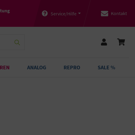
atung
Kontakt
Service/Hilfe
OREN
ANALOG
REPRO
SALE %