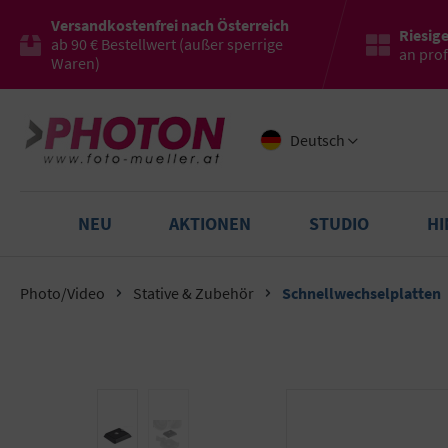
Versandkostenfrei nach Österreich
Riesig
ab 90 € Bestellwert (außer sperrige
an pro
Waren)
Deutsch
NEU
AKTIONEN
STUDIO
H
Photo/Video
Stative & Zubehör
Schnellwechselplatten
Bildergalerie überspringen