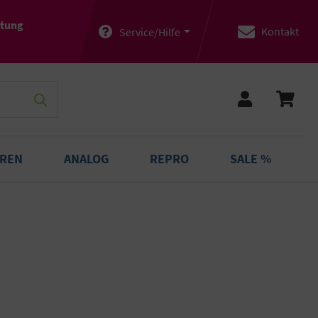
atung
Kontakt
Service/Hilfe
OREN
ANALOG
REPRO
SALE %