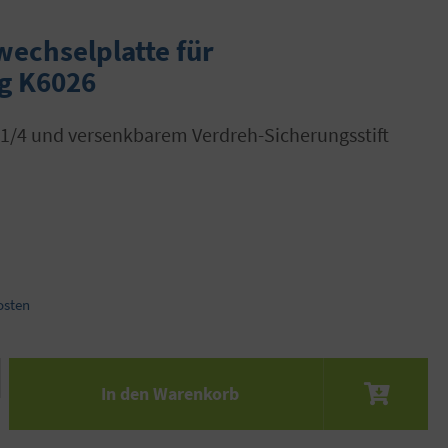
echselplatte für
g K6026
B 1/4 und versenkbarem Verdreh-Sicherungsstift
osten
 den gewünschten Wert ein oder benutze die S
In den Warenkorb