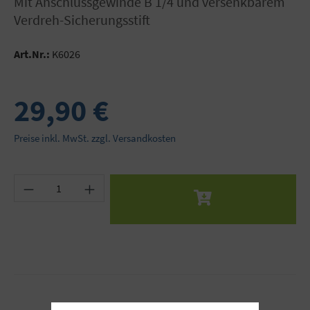
mit Anschlussgewinde B 1/4 und versenkbarem
Verdreh-Sicherungsstift
Art.Nr.:
K6026
29,90 €
Preise inkl. MwSt. zzgl. Versandkosten
Produkt Anzahl: Gib den gewünschten Wert ein 