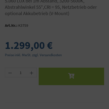
5.060 LUX bei 1m Abstand, 3200-5600K,
Abstrahlwinkel 55°,CRI = 95, Netzbetrieb oder
optional Akkubetrieb (V-Mount)
Art.Nr.:
K3759
1.299,00 €
Preise inkl. MwSt. zzgl. Versandkosten
Produkt Anzahl: Gib den gewünschten Wert ein 