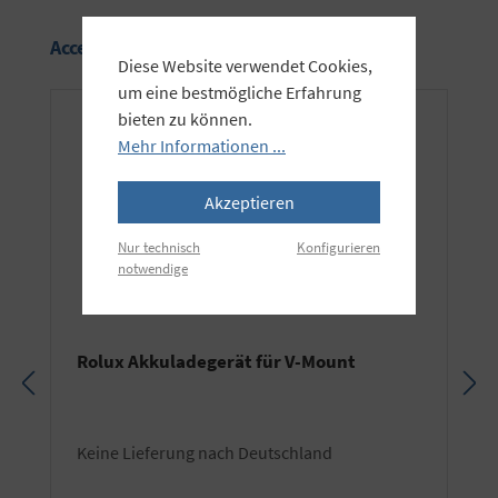
Produktgalerie überspringen
Accessory Items
Diese Website verwendet Cookies,
um eine bestmögliche Erfahrung
bieten zu können.
Mehr Informationen ...
Akzeptieren
Nur technisch
Konfigurieren
notwendige
Rolux Akkuladegerät für V-Mount
keine Lieferung nach Deutschland