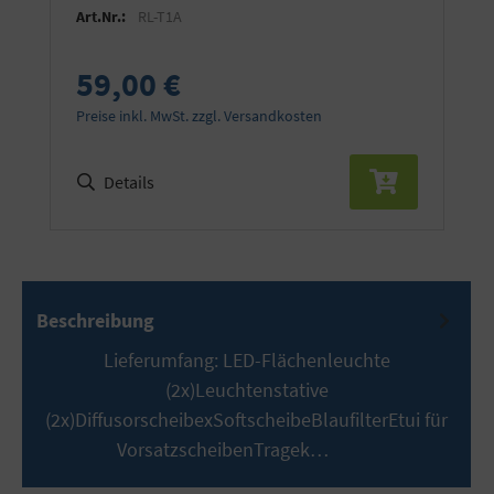
Art.Nr.:
RL-T1A
59,00 €
Preise inkl. MwSt. zzgl. Versandkosten
Details
Beschreibung
Lieferumfang: LED-Flächenleuchte
(2x)Leuchtenstative
(2x)DiffusorscheibexSoftscheibeBlaufilterEtui für
VorsatzscheibenTragek…
Mehr