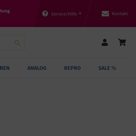
atung
Kontakt
Service/Hilfe
OREN
ANALOG
REPRO
SALE %