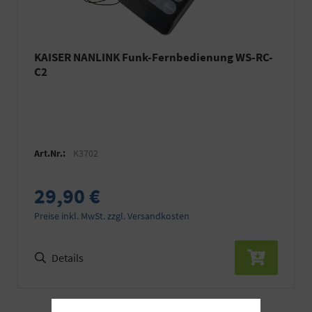
KAISER NANLINK Funk-Fernbedienung WS-RC-
C2
Art.Nr.:
K3702
29,90 €
Preise inkl. MwSt. zzgl. Versandkosten
Details