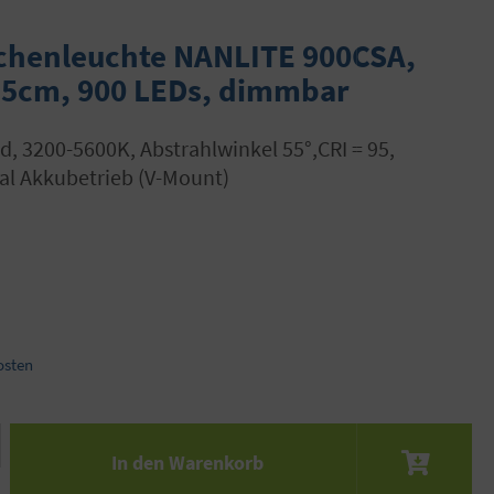
chenleuchte NANLITE 900CSA,
5,5cm, 900 LEDs, dimmbar
al Akkubetrieb (V-Mount)
osten
 den gewünschten Wert ein oder benutze die S
In den Warenkorb