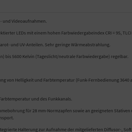
o- und Videoaufnahmen.
ktierter LEDs mit einem hohen Farbwiedergabeindex CRI = 95, TLCI
nfrarot- und UV-Anteilen. Sehr geringe Wärmeabstrahlung.
) bis 5600 Kelvin (Tageslicht/neutrale Farbwiedergabe) regelbar.
g von Helligkeit und Farbtemperatur (Funk-Fernbedienung 3640 al
er Farbtemperatur und des Funkkanals.
hmebohrung für 28 mm-Normzapfen sowie an geeigneten Stativen 
nsport.
ntegrierte Halterung zur Aufnahme der mitgelieferten Diffusor-, Soft