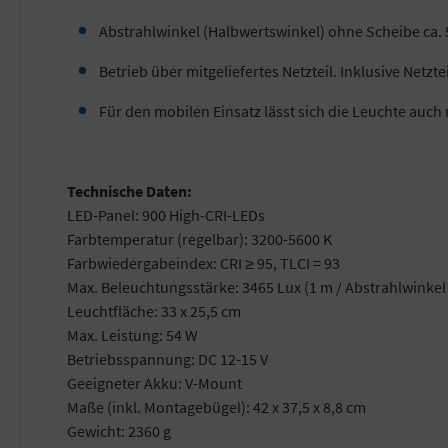
Abstrahlwinkel (Halbwertswinkel) ohne Scheibe ca. 55°
Betrieb über mitgeliefertes Netzteil. Inklusive Netz
Für den mobilen Einsatz lässt sich die Leuchte auc
Technische Daten:
LED-Panel: 900 High-CRI-LEDs
Farbtemperatur (regelbar): 3200-5600 K
Farbwiedergabeindex: CRI ≥ 95, TLCI = 93
Max. Beleuchtungsstärke: 3465 Lux (1 m / Abstrahlwinkel 
Leuchtfläche: 33 x 25,5 cm
Max. Leistung: 54 W
Betriebsspannung: DC 12-15 V
Geeigneter Akku: V-Mount
Maße (inkl. Montagebügel): 42 x 37,5 x 8,8 cm
Gewicht: 2360 g