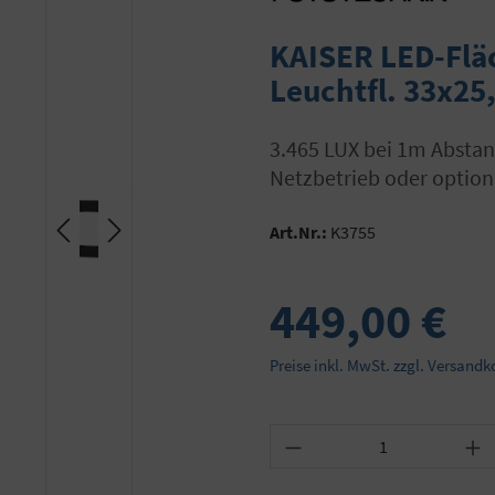
KAISER LED-Flä
Leuchtfl. 33x2
3.465 LUX bei 1m Abstand, 3200-5600K, Abstrahlwinkel 55°,CRI = 95,
Netzbetrieb oder option
Art.Nr.:
K3755
449,00 €
Preise inkl. MwSt. zzgl. Versandk
Produkt Anzahl: Gib