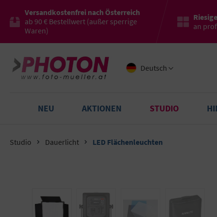
Versandkostenfrei nach Österreich
Riesig
ab 90 € Bestellwert (außer sperrige
an pro
Waren)
Deutsch
NEU
AKTIONEN
STUDIO
H
Studio
Dauerlicht
LED Flächenleuchten
Bildergalerie überspringen