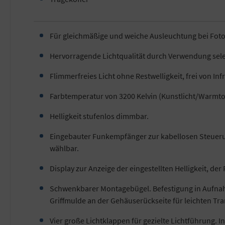
Für gleichmäßige und weiche Ausleuchtung bei Fot
Hervorragende Lichtqualität durch Verwendung sele
Flimmerfreies Licht ohne Restwelligkeit, frei von I
Farbtemperatur von 3200 Kelvin (Kunstlicht/Warmton
Helligkeit stufenlos dimmbar.
Eingebauter Funkempfänger zur kabellosen Steuerun
wählbar.
Display zur Anzeige der eingestellten Helligkeit, d
Schwenkbarer Montagebügel. Befestigung in Aufna
Griffmulde an der Gehäuserückseite für leichten Tra
Vier große Lichtklappen für gezielte Lichtführung. I