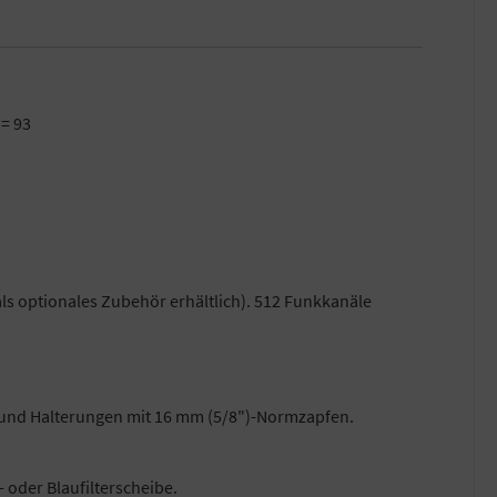
 = 93
s optionales Zubehör erhältlich). 512 Funkkanäle
und Halterungen mit 16 mm (5/8")-Normzapfen.
- oder Blaufilterscheibe.